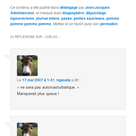
Ce contenu a été publié dans
déblogage
par
Jean-Jacques
Administrator
, et marqué avec
blogosphère
,
dépucelage
,
égocentrisme
,
journal intime
,
paske
,
petites saucisses
,
pomme
pomme pomme pomme
. Mettez-le en favori avec son
permalien
.
24 RÉFLEXIONS SUR «
D-BLOG
»
Le
17 mai 2007 à 1:41
,
tupeutla
a dit :
« ne sera pas automasturbatique. »
Manquerait plus queue !