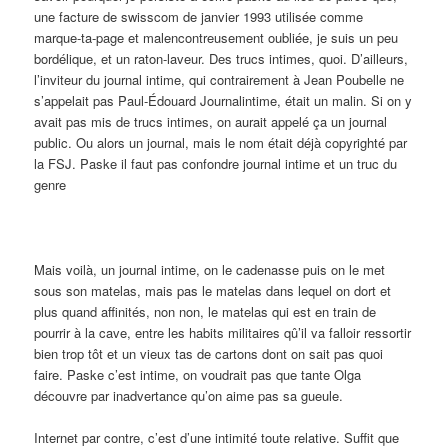
une facture de swisscom de janvier 1993 utilisée comme
marque-ta-page et malencontreusement oubliée, je suis un peu
bordélique, et un raton-laveur. Des trucs intimes, quoi. D’ailleurs,
l’inviteur du journal intime, qui contrairement à Jean Poubelle ne
s’appelait pas Paul-Édouard Journalintime, était un malin. Si on y
avait pas mis de trucs intimes, on aurait appelé ça un journal
public. Ou alors un journal, mais le nom était déjà copyrighté par
la FSJ. Paske il faut pas confondre journal intime et un truc du
genre
Mais voilà, un journal intime, on le cadenasse puis on le met
sous son matelas, mais pas le matelas dans lequel on dort et
plus quand affinités, non non, le matelas qui est en train de
pourrir à la cave, entre les habits militaires qû’il va falloir ressortir
bien trop tôt et un vieux tas de cartons dont on sait pas quoi
faire. Paske c’est intime, on voudrait pas que tante Olga
découvre par inadvertance qu’on aime pas sa gueule.
Internet par contre, c’est d’une intimité toute relative. Suffit que