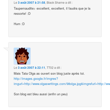
Le
3 août 2007 à 21:58
,
Black Sharne
a dit :
Taupemaudite> excellent, excellent, il faudra que je la
ressorte! :D
Hum :D
Le
3 août 2007 à 22:11
,
TT02
a dit :
Mais Tata Olga as ouvert son blog juste après toi.
http://images.google.fr/imgres?
imgurl=http://www.olgaswritings.com/98olga.jpg&imgrefurl
Son blog est bleu aussi (enfin un peu)