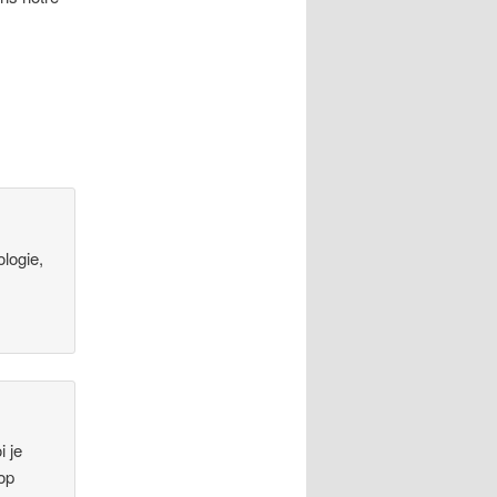
ologie,
i je
rop