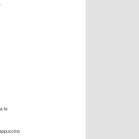
.
a te
 cappuccino