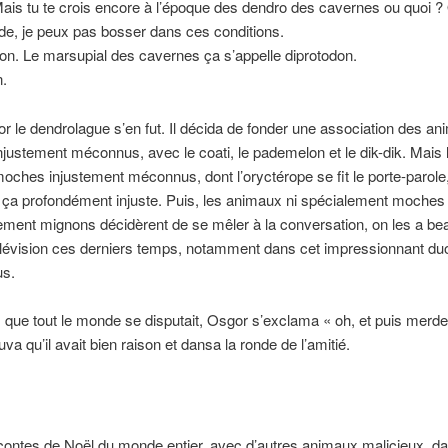
ais tu te crois encore à l’époque des dendro des cavernes ou quoi ?
e, je peux pas bosser dans ces conditions.
on. Le marsupial des cavernes ça s’appelle diprotodon.
n.
r le dendrolague s’en fut. Il décida de fonder une association des a
justement méconnus, avec le coati, le pademelon et le dik-dik. Mais 
ches injustement méconnus, dont l’oryctérope se fit le porte-parole
 ça profondément injuste. Puis, les animaux ni spécialement moches 
rement mignons décidèrent de se mêler à la conversation, on les a b
élévision ces derniers temps, notamment dans cet impressionnant du
us.
s que tout le monde se disputait, Osgor s’exclama « oh, et puis merde 
va qu’il avait bien raison et dansa la ronde de l’amitié.
contes de Noël du monde entier, avec d’autres animaux malicieux, da