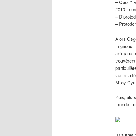
– Quoi ? M
2013, merd
– Diprotod
– Protodo
Alors Osgo
mignons in
animaux mo
trouvèrent
particuliè
vus à la t
Miley Cyr
Puis, alor
monde trou
(D’autres 