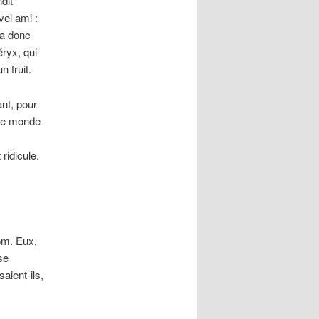
dit
vel ami :
da donc
éryx, qui
 fruit.
ant, pour
 le monde
ridicule.
.
om. Eux,
se
aient-ils,