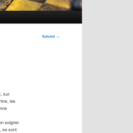
Suivant
→
, sur
hins, les
onne
en soigner
, se sont