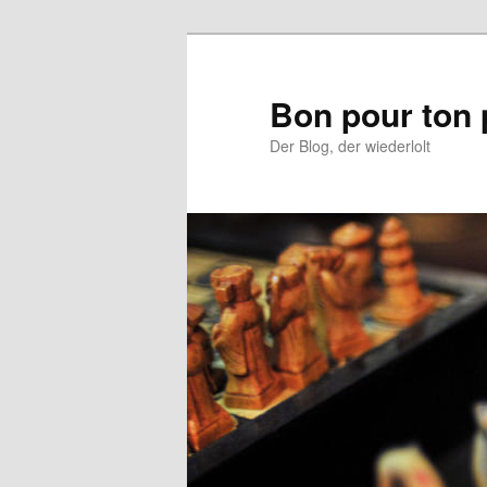
Aller
au
contenu
Bon pour ton 
principal
Der Blog, der wiederlolt