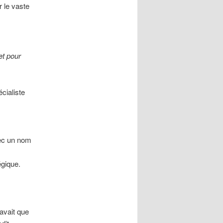
 le vaste
et pour
cialiste
vec un nom
égique.
savait que