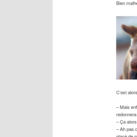
Bien malhe
C’est alor
– Mais enf
redonnera 
– Ça alors
– Ah pas d
glacé de 