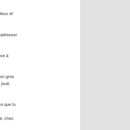
teux et
s’adresser
nse à
bon gros
 joué,
ce que tu
he, chez