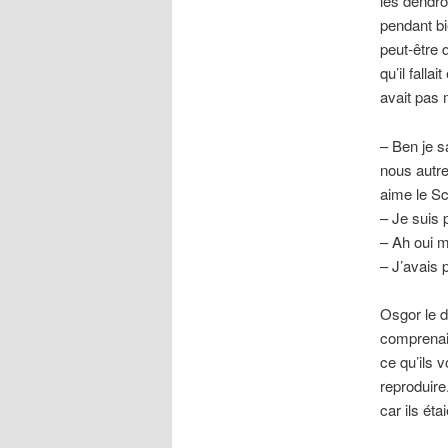
les dendro
pendant bie
peut-être 
qu’il falla
avait pas 
– Ben je s
nous autre
aime le Sc
– Je suis 
– Ah oui ma
– J’avais 
Osgor le d
comprenaie
ce qu’ils 
reproduire
car ils éta