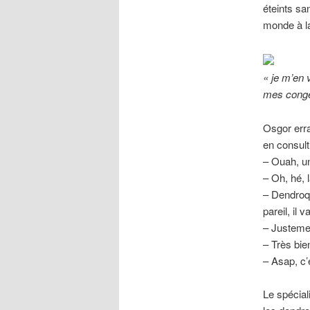
éteints sa
monde à la
« je m’en 
mes congén
Osgor erra
en consult
– Ouah, un
– Oh, hé, 
– Dendroq
pareil, il 
– Justemen
– Très bie
– Asap, c’
Le spéciali