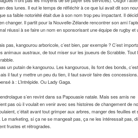
lagues n’ont pas les moyens de se payer ses services). Osgor l’atten
n des lunes. Il eut le temps de réfléchir à ce que lui avait dit son nou
que sa faible notoriété était due à son nom trop peu impactant. Il déci
it en changer. Il partit pour la Nouvelle-Zélande rencontrer son ami l’apt
mal réussi à se faire un nom en sponsorisant une équipe de rugby et un
ais pas, kangourou arboricole, c’est bien, par exemple ? C’est import
s animaux austraux, de tout miser sur les joueurs de Scrabble. Tout
rabble.
pas un putain de kangourou. Les kangourous, ils font des bonds, c’est 
is il faut y mettre un peu du tien, il faut savoir faire des concessions
pensé à : L’Intrépide. Ou Lady Gaga.
endrolague s’en revint dans sa Papouasie natale. Mais ses amis ne
nt pas où il voulait en venir avec ses histoires de changement de n
voulaient, c’était avant tout grimper aux arbres, manger des feuilles et 
. Le marketing, si ça ne se mangeait pas, ça ne les intéressait pas, dis
ient frustes et rétrogrades.