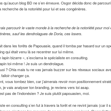
ns qu’aucun blog BD ne s’en émeuve. Osgor décida donc de parcourir
 recherche de la notoriété pour lui et ses congénères.
vais parcourir le vaste monde à la recherche de la notoriété pour moi 
ères, sauf les dendrolagues de Doria, ces losers.
it dans les forêts de Papouasie, quand il tomba par hasard sur un spé
ing qui était venu là se recentrer sur lui même.
 lapin bizarre », s’exclama le spécialiste en consulting.
lapin toi-même ! Je suis un dendrolague.
uoi ? Ohla mais tu ne vas jamais buzzer sur les réseaux sociaux a
va falloir changer ça.
t, vous tombez bien, car j’aimerais revoir mon positionnement strat
n, je vais analyser ton branding, je reviens vers toi asap.
est pas de l’indonésien ? Je suis plutôt papouasien, moi.
ste en consulting s’en fut à travers la forêt et ne revint jamais (car il 