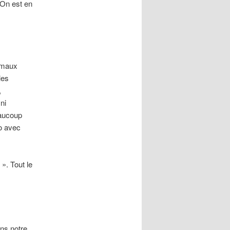
 On est en
nimaux
les
,
ni
eaucoup
o avec
». Tout le
ns notre