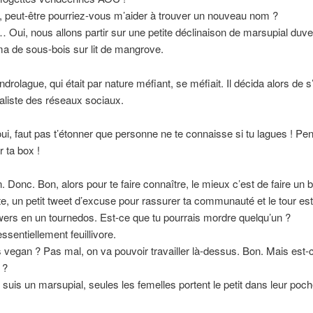
, peut-être pourriez-vous m’aider à trouver un nouveau nom ?
 Oui, nous allons partir sur une petite déclinaison de marsupial duve
a de sous-bois sur lit de mangrove.
ndrolague, qui était par nature méfiant, se méfiait. Il décida alors de 
aliste des réseaux sociaux.
ui, faut pas t’étonner que personne ne te connaisse si tu lagues ! Pe
 ta box !
n. Donc. Bon, alors pour te faire connaître, le mieux c’est de faire un 
ite, un petit tweet d’excuse pour rassurer ta communauté et le tour est
wers en un tournedos. Est-ce que tu pourrais mordre quelqu’un ?
ssentiellement feuillivore.
s vegan ? Pas mal, on va pouvoir travailler là-dessus. Bon. Mais est-
 ?
suis un marsupial, seules les femelles portent le petit dans leur poc