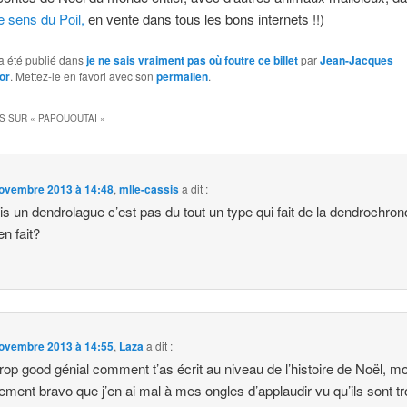
e sens du Poil,
en vente dans tous les bons internets !!)
a été publié dans
je ne sais vraiment pas où foutre ce billet
par
Jean-Jacques
or
. Mettez-le en favori avec son
permalien
.
S SUR «
PAPOUOUTAI
»
ovembre 2013 à 14:48
,
mlle-cassis
a dit :
s un dendrolague c’est pas du tout un type qui fait de la dendrochron
en fait?
ovembre 2013 à 14:55
,
Laza
a dit :
trop good génial comment t’as écrit au niveau de l’histoire de Noël, mo
llement bravo que j’en ai mal à mes ongles d’applaudir vu qu’ils sont t