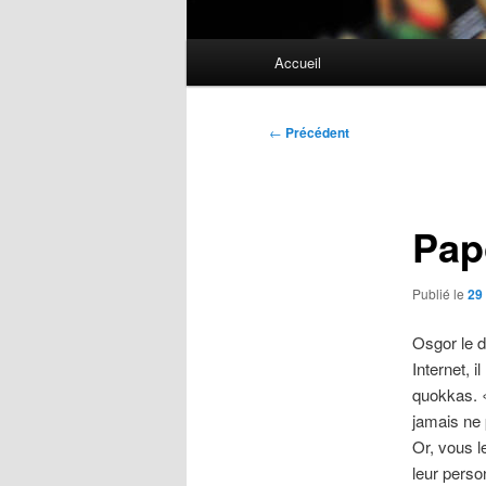
Menu
Accueil
principal
Navigation
←
Précédent
des
articles
Pap
Publié le
29
Osgor le d
Internet, 
quokkas. «
jamais ne 
Or, vous l
leur perso