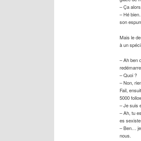
– Ça alors
– Hé bien…
son espum
Mais le de
à un spéci
– Ah ben o
redémarrer
– Quoi ?
– Non, rie
Fail, ensu
5000 follo
– Je suis e
– Ah, tu e
es sexiste
– Ben… je 
nous.