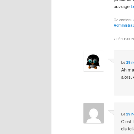
ouvrage
L
Ce contenu 
Administrat
7 RÉFLEXION
Le
29 n
Ah mai
alors, 
Le
29 n
C’est 
dis te