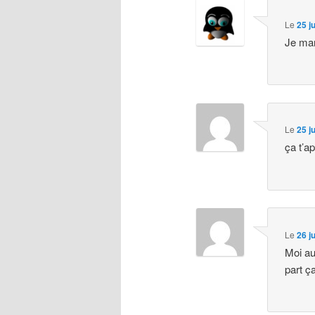
Le
25 j
Je man
Le
25 j
ça t’a
Le
26 j
Moi au
part ç