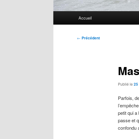
Menu
Accueil
principal
Navigation
←
Précédent
des
articles
Mas
Publié le
25 
Parfois, d
l’empêcher.
petit qui 
passe et q
confondu 