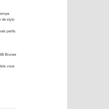
 temps
 de stylo
ais partis.
 BB Brunes
dois vous