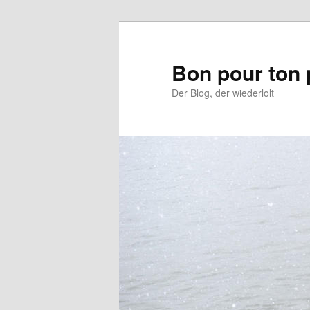
Aller
au
contenu
Bon pour ton 
principal
Der Blog, der wiederlolt