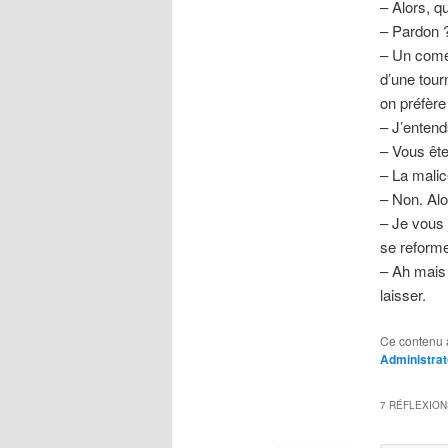
– Alors, q
– Pardon 
– Un come-
d’une tour
on préfère
– J’entend
– Vous ête
– La malic
– Non. Al
– Je vous 
se reform
– Ah mais 
laisser.
Ce contenu 
Administrat
7 RÉFLEXION