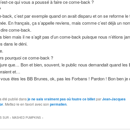
u’est-ce qui vous a poussé à faire ce come-back ?
?
back, c’est par exemple quand on avait disparu et on se reforme le
née. En français, ça s’appelle reviens, mais comme c’est déjà un nom
 dire come-back.
s bien mais il ne s’agit pas d’un come-back puisque nous n’étions jam
s dans le déni.
e.
ors pourquoi ce come-back ?
jure que… Bon et bien, souvent, le public nous demandait quand les
eraient et…
vous êtes les BB Brunes, ok, pas les Forbans ! Pardon ! Bon ben je 
a été publié dans
je ne sais vraiment pas où foutre ce billet
par
Jean-Jacques
or
. Mettez-le en favori avec son
permalien
.
S SUR «
MASHED PUMPKINS
»