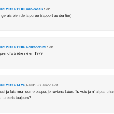
uillet 2013 à 11:00
,
mlle-cassis
a dit :
gerais bien de la purée (rapport au dentier).
uillet 2013 à 11:04
,
Nekkonezumi
a dit :
pprendra à être né en 1979
uillet 2013 à 14:24
,
Nandou-Guanaco
a dit :
ssi je fais mon come baque, je reviens Léon. Tu vois je n’ ai pas cha
a, tu écris toujours?