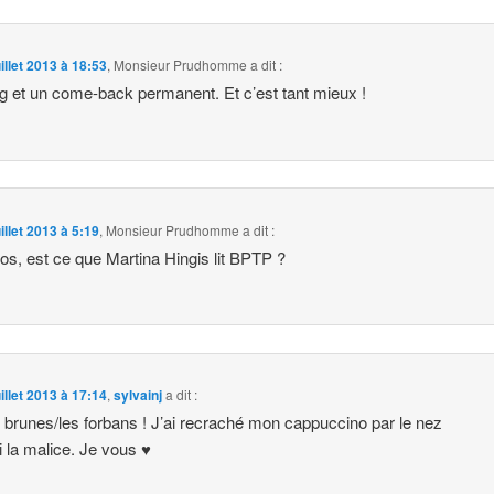
uillet 2013 à 18:53
,
Monsieur Prudhomme
a dit :
g et un come-back permanent. Et c’est tant mieux !
uillet 2013 à 5:19
,
Monsieur Prudhomme
a dit :
os, est ce que Martina Hingis lit BPTP ?
uillet 2013 à 17:14
,
sylvainj
a dit :
 brunes/les forbans ! J’ai recraché mon cappuccino par le nez
i la malice. Je vous ♥