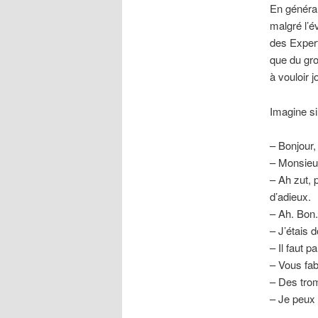
En général
malgré l’é
des Experts
que du gro
à vouloir j
Imagine si
– Bonjour, 
– Monsieur
– Ah zut, 
d’adieux.
– Ah. Bon.
– J’étais 
– Il faut par
– Vous fab
– Des tro
– Je peux l