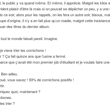
, le public y va quand même. Et même, il apprécie. Malgré les kilos e
vident plaisir d’être là mais si on pouvait se dépêcher un peu, y a une 
 ce soir, alors pour les rappels, on les fera un autre soir, bisous, malg
upe d’origine, il n’y a en fait plus qu’un roadie, malgré cette insistan
ouer des titres du dernier album.
 tout le monde faisait pareil. Imagine.
je viens trier les cornichons !
 ? Ça fait quinze ans que l’usine a fermé.
parce que ç’avait été mon premier job d’étudiant et je voulais faire un
 Ben adieu.
doué, vous savez ! 93% de cornichons positifs !
tir.
riquez quoi, maintenant ?
mbones.
es trier ?