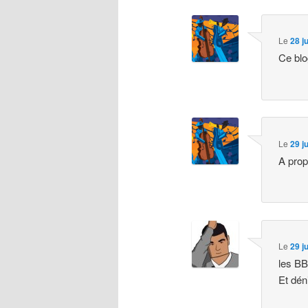
Le
28 j
Ce blo
Le
29 j
A prop
Le
29 j
les BB
Et dén