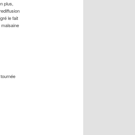
n plus,
rediffusion
ré le fait
ce malsaine
e tournée