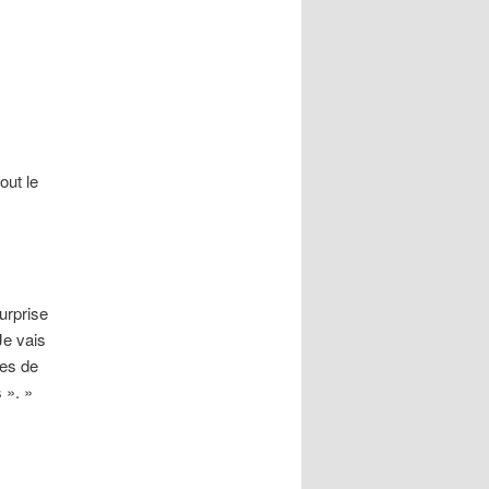
out le
urprise
Je vais
tes de
 ». »