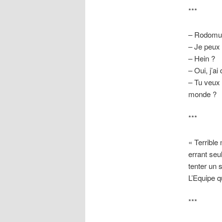
***
– Rodomun
– Je peux p
– Hein ?
– Oui, j’ai
– Tu veux 
monde ?
***
« Terrible
errant seu
tenter un 
L’Equipe qu
***