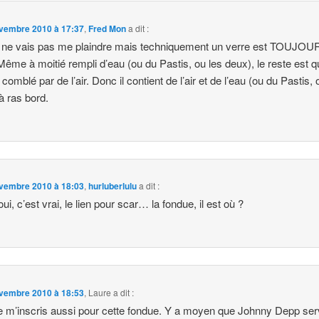
vembre 2010 à 17:37
,
Fred Mon
a dit :
 ne vais pas me plaindre mais techniquement un verre est TOUJO
 Même à moitié rempli d’eau (ou du Pastis, ou les deux), le reste est 
omblé par de l’air. Donc il contient de l’air et de l’eau (ou du Pastis, 
à ras bord.
vembre 2010 à 18:03
,
hurluberlulu
a dit :
, oui, c’est vrai, le lien pour scar… la fondue, il est où ?
vembre 2010 à 18:53
,
Laure
a dit :
je m’inscris aussi pour cette fondue. Y a moyen que Johnny Depp ser