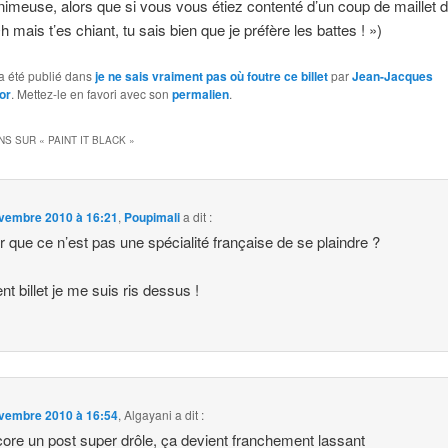
enimeuse, alors que si vous vous étiez contenté d’un coup de maillet d
 mais t’es chiant, tu sais bien que je préfère les battes ! »)
a été publié dans
je ne sais vraiment pas où foutre ce billet
par
Jean-Jacques
or
. Mettez-le en favori avec son
permalien
.
NS SUR «
PAINT IT BLACK
»
vembre 2010 à 16:21
,
Poupimali
a dit :
ur que ce n’est pas une spécialité française de se plaindre ?
nt billet je me suis ris dessus !
vembre 2010 à 16:54
,
Algayani
a dit :
core un post super drôle, ça devient franchement lassant