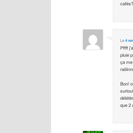
cafés
Le
4 no
Pffff j
pluie 
ça me d
raiiiin
Bon! o
surtou
délétè
que 2 