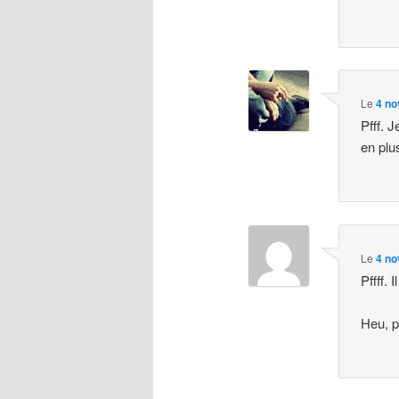
Le
4 no
Pfff. 
en plus
Le
4 no
Pffff.
Heu, po