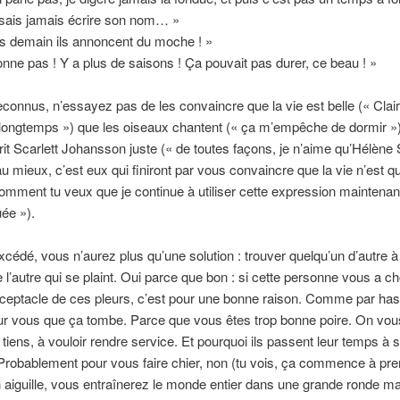
 sais jamais écrire son nom… »
s demain ils annoncent du moche ! »
nne pas ! Y a plus de saisons ! Ça pouvait pas durer, ce beau ! »
econnus, n’essayez pas de les convaincre que la vie est belle (« Cla
longtemps ») que les oiseaux chantent (« ça m’empêche de dormir ») 
rit Scarlett Johansson juste (« de toutes façons, je n’aime qu’Hélène 
u mieux, c’est eux qui finiront par vous convaincre que la vie n’est qu
omment tu veux que je continue à utiliser cette expression maintenan
uée »).
xcédé, vous n’aurez plus qu’une solution : trouver quelqu’un d’autre à
e l’autre qui se plaint. Oui parce que bon : si cette personne vous a c
eptacle de ces pleurs, c’est pour une bonne raison. Comme par hasa
ur vous que ça tombe. Parce que vous êtes trop bonne poire. On vou
 tiens, à vouloir rendre service. Et pourquoi ils passent leur temps à s
Probablement pour vous faire chier, non (tu vois, ça commence à pren
en aiguille, vous entraînerez le monde entier dans une grande ronde 