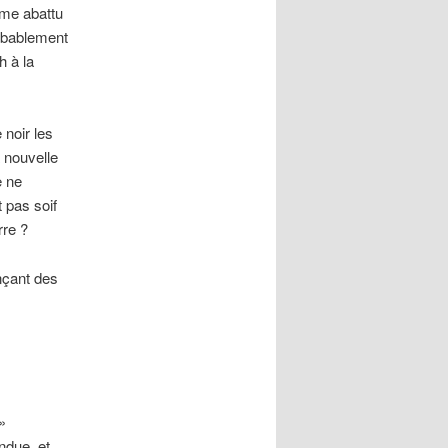
mme abattu
robablement
h à la
 noir les
a nouvelle
e ne
t pas soif
rre ?
onçant des
»
ndue, et