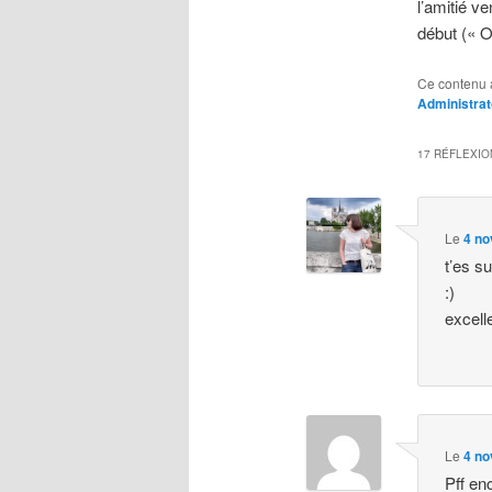
l’amitié v
début (« Oh
Ce contenu 
Administrat
17 RÉFLEXIO
Le
4 no
t’es s
:)
excelle
Le
4 no
Pff en