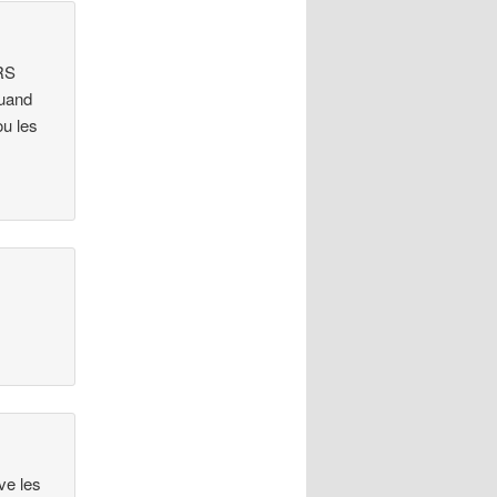
URS
quand
ou les
ve les