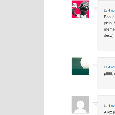
Le
4 no
Bon je
plein.
même c
deux) 
Le
4 no
pffffff
Le
4 no
Allez 