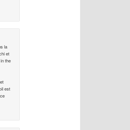
us la
chi et
 in the
et
il est
 ce