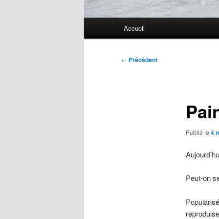
Menu
Accueil
principal
Navigation
←
Précédent
des
articles
Pain
Publié le
4 
Aujourd’hu
Peut-on se
Popularisé
reproduise