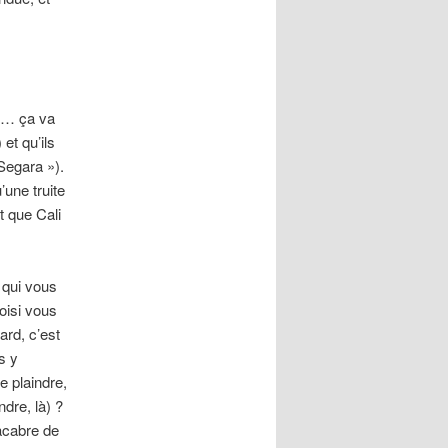
ir… ça va
et qu’ils
Segara »).
’une truite
t que Cali
 qui vous
hoisi vous
rd, c’est
s y
e plaindre,
dre, là) ?
macabre de