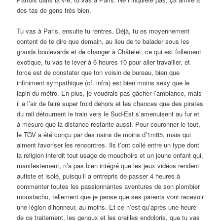
des tas de gens très bien.
Tu vas à Paris, ensuite tu rentres. Déjà, tu es moyennement
content de te dire que demain, au lieu de te balader sous les
grands boulevards et de changer à Châtelet, ce qui est follement
exotique, tu vas te lever à 6 heures 10 pour aller travailler, et
force est de constater que ton voisin de bureau, bien que
infiniment sympathique (cf. infra) est bien moins sexy que le
lapin du métro. En plus, je voudrais pas gâcher l’ambiance, mais
il a l’air de faire super froid dehors et les chances que des pirates
du rail détournent le train vers le Sud-Est s’amenuisent au fur et
à mesure que la distance restante aussi. Pour couronner le tout,
le TGV a été conçu par des nains de moins d’1m85, mais qui
aiment favoriser les rencontres. Ils t’ont collé entre un type dont
la religion interdit tout usage de mouchoirs et un jeune enfant qui,
manifestement, n’a pas bien intégré que les jeux vidéos rendent
autiste et isolé, puisqu’il a entrepris de passer 4 heures à
commenter toutes les passionnantes aventures de son plombier
moustachu, tellement que je pense que ses parents vont recevoir
une légion d’honneur, au moins. Et ce n’est qu’après une heure
de ce traitement, les genoux et les oreilles endoloris, que tu vas