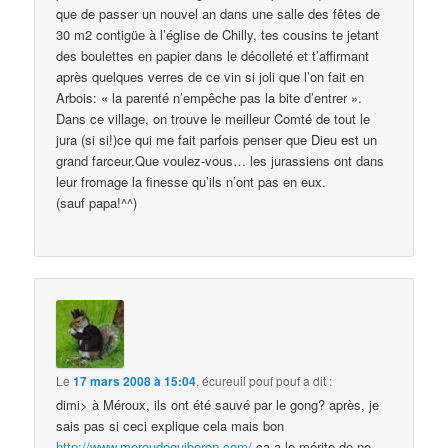
que de passer un nouvel an dans une salle des fêtes de
30 m2 contigüe à l’église de Chilly, tes cousins te jetant
des boulettes en papier dans le décolleté et t’affirmant
après quelques verres de ce vin si joli que l’on fait en
Arbois: « la parenté n’empêche pas la bite d’entrer ».
Dans ce village, on trouve le meilleur Comté de tout le
jura (si si!)ce qui me fait parfois penser que Dieu est un
grand farceur.Que voulez-vous… les jurassiens ont dans
leur fromage la finesse qu’ils n’ont pas en eux.
(sauf papa!^^)
Le
17 mars 2008 à 15:04
,
écureuil pouf pouf
a dit :
dimi> à Méroux, ils ont été sauvé par le gong? après, je
sais pas si ceci explique cela mais bon
http://www.meroudequiberon.com/
ça a le mérite de ne