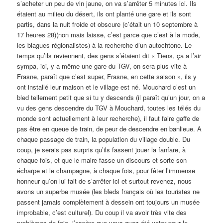
s’acheter un peu de vin jaune, on va s’arrêter 5 minutes ici. Ils
étaient au milieu du désert, ils ont planté une gare et ils sont
partis, dans la nuit froide et obscure (c’était un 10 septembre à
17 heures 28)(non mais laisse, c’est parce que c’est à la mode,
les blagues régionalistes) à la recherche d’un autochtone. Le
temps qu’ils reviennent, des gens s’étaient dit « Tiens, ça a l’air
sympa, ici, y a même une gare du TGV, on sera plus vite à
Frasne, paraît que c’est super, Frasne, en cette saison », ils y
ont installé leur maison et le village est né. Mouchard c’est un
bled tellement petit que si tu y descends (il paraît qu’un jour, on a
vu des gens descendre du TGV à Mouchard, toutes les télés du
monde sont actuellement à leur recherche), il faut faire gaffe de
pas être en queue de train, de peur de descendre en banlieue. A
chaque passage de train, la population du village double. Du
coup, je serais pas surpris qu’ils fassent jouer la fanfare, à
chaque fois, et que le maire fasse un discours et sorte son
écharpe et le champagne, à chaque fois, pour fêter l’immense
honneur qu’on lui fait de s’arrêter ici et surtout revenez, nous
avons un superbe musée (les bleds français où les touristes ne
passent jamais complètement à dessein ont toujours un musée
improbable, c’est culturel). Du coup il va avoir très vite des
problèmes de foie, j’espère que vous avez été voter pour le