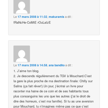
Le
17 mars 2008 à 11:32
,
makuramis
a dit :
fRaNcHe-CoMtE rOuLaIzE
Le
17 mars 2008 à 14:58
,
ana bandito
a dit :
1. J’aime ton blog.
2. Je descends régulièrement du TGV à Mouchard.C’est
la gare la plus proche de ma destination finale: Chilly sur
Salins (ça fait rêver!).Un jour, j’écrirai un livre pour
raconter ma haine de ce coin et de ses habitants tous
plus consanguins les uns que les autres (j’ai le droit de
dire des horreurs, c’est ma famille). Si tu as une aversion
pour Mouchard, tu n’imagines même pas ce que c’est