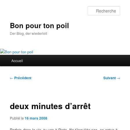
Aller
au
Rech
contenu
principal
Bon pour ton poil
Der Blog, der wiederlolt
Menu
Accueil
principal
Navigation
←
Précédent
Suivant
→
des
articles
deux minutes d’arrêt
Publié le
16 mars 2008
Parfois dans la vie, tu vas à Paris. Ne t’inquiète pas, ça arrive à