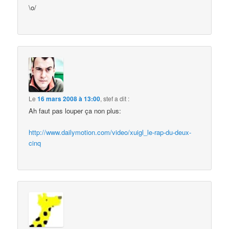
\o/
Le
16 mars 2008 à 13:00
,
stef
a dit :
Ah faut pas louper ça non plus:
http://www.dailymotion.com/video/xuigl_le-rap-du-deux-
cinq