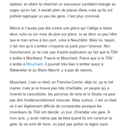
réaliser, en allant te chercher un savoureux sandwich-triangle au
sagex qu’en fait, il restait plein de places libres mais qu’ils ont
préféré regrouper un peu les gens, c’est plus convivial.
Même si t’aurais pas été contre une grève qui t’oblige à rester
deux nuits ou six mois de plus sur place, tu as donc un peu hâte
que le train arrive à bon port, voire à Neuchâtel. Mais lui, taquin,
il fait rien qu’à s’arrêter n’importe où juste pour t’énerver. Non
franchement, je ne vois pas d’autre explication au fait que le TGV
s’arrête à Montbard, Frasne et Mouchard. Parce que si le TGV
s’arrête à
Mouchard
, il pourrait très bien s’arrêter aussi à
Rebévelier et au Blanc-Mesnil, y a pas de raisons.
Mouchard, c’est un bled, en Franche-Comté, déjà toi, ça te fait
marrer, mais je te trouve pas très charitable, un peuple qui a
inventé la cancoillotte, les pommes de terre et le Doubs ne peut
pas être fondamentalement mauvais. Mais surtout, c’est un bled
où il est légèrement difficile de comprendre pourquoi les
inventeurs du TGV ont décidé, un jour, d’installer une gare. A
mon avis, y avait même pas de bled quand ils ont construit la
gare, ils se sont dit tiens, on peut pas quitter la région sans