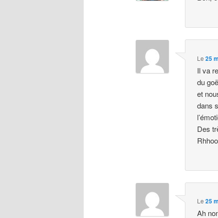
Le
25 m
Il va 
du goë
et nou
dans s
l’émoti
Des tr
Rhhooo
Le
25 m
Ah non,