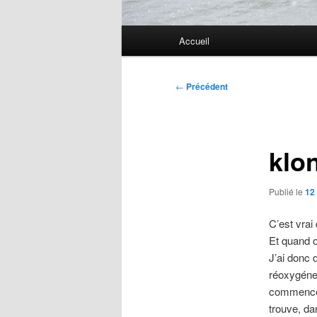
Menu
Accueil
principal
Navigation
←
Précédent
des
articles
klo
Publié le
12
C’est vrai
Et quand o
J’ai donc 
réoxygéner 
commencer
trouve, da