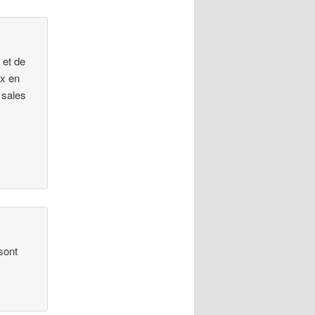
n et de
ux en
 sales
sont