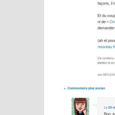
façons, il 
Et du coup
ni de «
On 
demander d
(ah et pou
nouveau h
Ce contenu 
Mettez-le en
285 RÉFLEXI
Navigation
← Commentaire plus ancien
des
commentaires
Le
25 m
Bon, e