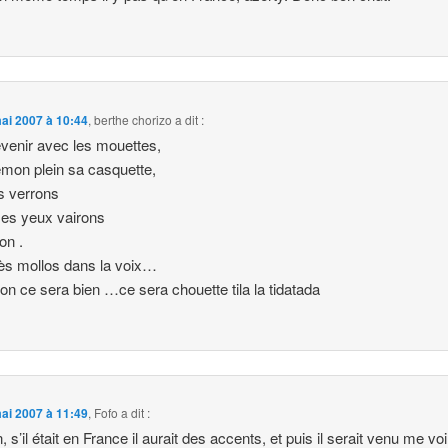
ai 2007 à 10:44
,
berthe chorizo
a dit :
revenir avec les mouettes,
mon plein sa casquette,
s verrons
es yeux vairons
on .
ès mollos dans la voix…
n ce sera bien …ce sera chouette tila la tidatada
ai 2007 à 11:49
,
Fofo
a dit :
 s’il était en France il aurait des accents, et puis il serait venu me voi