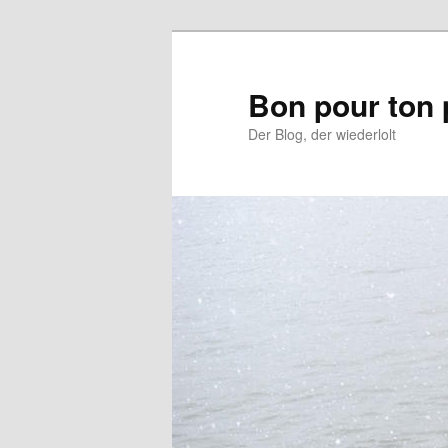
Aller
au
contenu
Bon pour ton 
principal
Der Blog, der wiederlolt