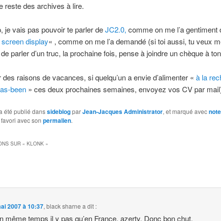
te reste des archives à lire.
, je vais pas pouvoir te parler de
JC2.0,
comme on me l’a gentiment
screen display
« , comme on me l’a demandé (si toi aussi, tu veux 
e parler d’un truc, la prochaine fois, pense à joindre un chèque à ton
r des raisons de vacances, si quelqu’un a envie d’alimenter «
à la re
as-been
» ces deux prochaines semaines, envoyez vos CV par mail
a été publié dans
sideblog
par
Jean-Jacques Administrator
, et marqué avec
note
 favori avec son
permalien
.
ONS SUR «
KLONK
»
ai 2007 à 10:37
,
black sharne
a dit :
n même temps il y pas qu’en France, azerty. Donc bon chut.