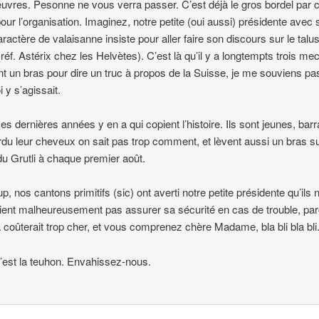
vres. Pesonne ne vous verra passer. C’est déjà le gros bordel par 
our l’organisation. Imaginez, notre petite (oui aussi) présidente avec
aractère de valaisanne insiste pour aller faire son discours sur le talu
 (réf. Astérix chez les Helvètes). C’est là qu’il y a longtempts trois me
nt un bras pour dire un truc à propos de la Suisse, je me souviens pa
 y s’agissait.
es dernières années y en a qui copient l’histoire. Ils sont jeunes, bar
rdu leur cheveux on sait pas trop comment, et lèvent aussi un bras su
 du Grutli à chaque premier août.
p, nos cantons primitifs (sic) ont averti notre petite présidente qu’ils 
ient malheureusement pas assurer sa sécurité en cas de trouble, pa
 coûterait trop cher, et vous comprenez chère Madame, bla bli bla bli
c’est la teuhon. Envahissez-nous.