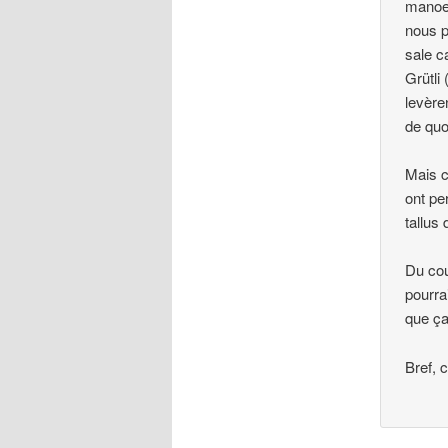
manoeu
nous p
sale c
Grütli
levère
de quoi
Mais c
ont pe
tallus
Du cou
pourra
que ça
Bref, 