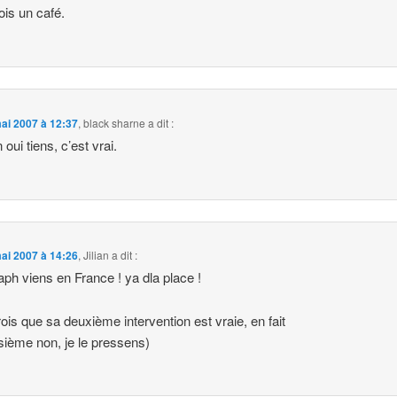
dois un café.
ai 2007 à 12:37
,
black sharne
a dit :
oui tiens, c’est vrai.
ai 2007 à 14:26
,
Jilian
a dit :
Raph viens en France ! ya dla place !
crois que sa deuxième intervention est vraie, en fait
oisième non, je le pressens)