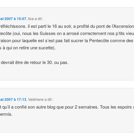
ai 2007 à 15:07
,
tica
a dit :
réfléchissons. il est parti le 16 au soir, a profité du pont de l’Ascensio
tecôte (oui, nous les Suisses on a arrosé correctement nos p’tits vie
raison pour laquelle est s’est pas fait sucrer la Pentecôte comme des
 à qui on retire une sucette).
 devrait être de retour le 30. ou pas.
ai 2007 à 17:13
,
Valériane
a dit :
t qu’il a confié son autre blog que pour 2 semaines. Tous les espoirs 
ermis.