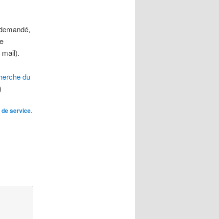
 demandé,
me
 mail).
cherche du
)
 de service
.