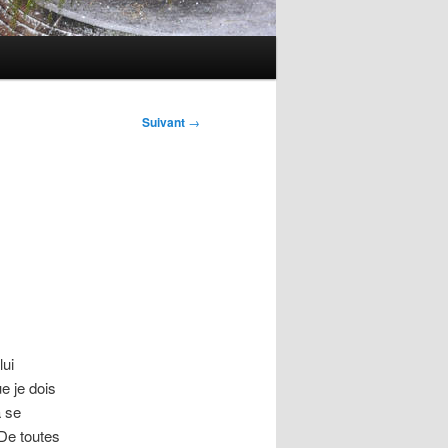
Suivant
→
lui
ue je dois
 se
 De toutes