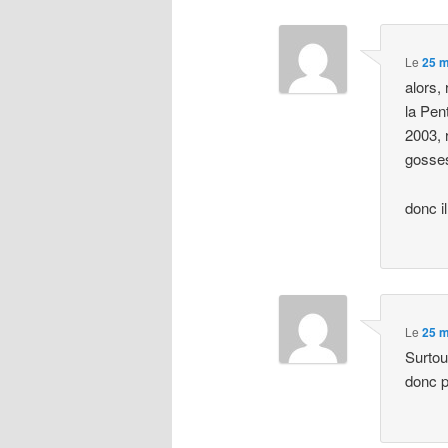
Le
25 m
alors, 
la Pen
2003, 
gosses
donc il
Le
25 m
Surtou
donc p