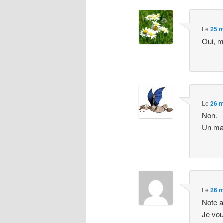
Le
25 m
Oui, m
Le
26 m
Non.
Un mar
Le
26 m
Note a
Je vou