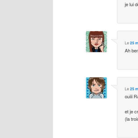
je lui 
Le
25 m
Ah ben 
Le
25 m
ouiii 
et je 
(la tr