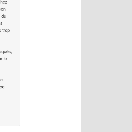
chez
 son
s du
cs
s trop
raqués,
r le
ne
rce
.