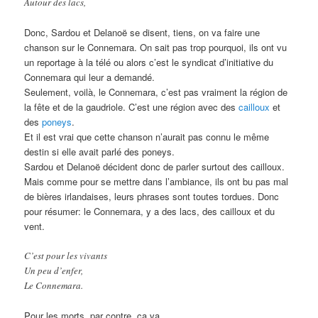
Autour des lacs,
Donc, Sardou et Delanoë se disent, tiens, on va faire une
chanson sur le Connemara. On sait pas trop pourquoi, ils ont vu
un reportage à la télé ou alors c’est le syndicat d’initiative du
Connemara qui leur a demandé.
Seulement, voilà, le Connemara, c’est pas vraiment la région de
la fête et de la gaudriole. C’est une région avec des
cailloux
et
des
poneys
.
Et il est vrai que cette chanson n’aurait pas connu le même
destin si elle avait parlé des poneys.
Sardou et Delanoë décident donc de parler surtout des cailloux.
Mais comme pour se mettre dans l’ambiance, ils ont bu pas mal
de bières irlandaises, leurs phrases sont toutes tordues. Donc
pour résumer: le Connemara, y a des lacs, des cailloux et du
vent.
C’est pour les vivants
Un peu d’enfer,
Le Connemara.
Pour les morts, par contre, ça va.