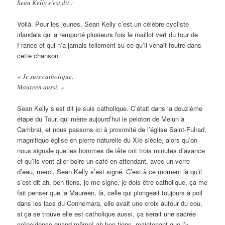
Sean Kelly s’est dit :
Voilà. Pour les jeunes, Sean Kelly c’est un célèbre cycliste
irlandais qui a remporté plusieurs fois le maillot vert du tour de
France et qui n’a jamais tellement su ce qu’il venait foutre dans
cette chanson.
« Je suis catholique.
Maureen aussi. »
Sean Kelly s’est dit je suis catholique. C’était dans la douzième
étape du Tour, qui mène aujourd’hui le peloton de Melun à
Cambrai, et nous passons ici à proximité de l’église Saint-Fulrad,
magnifique église en pierre naturelle du XIe siècle, alors qu’on
nous signale que les hommes de tête ont trois minutes d’avance
et qu’ils vont aller boire un café en attendant, avec un verre
d’eau, merci, Sean Kelly s’est signé. C’est à ce moment là qu’il
s’est dit ah, ben tiens, je me signe, je dois être catholique, ça me
fait penser que la Maureen, là, celle qui plongeait toujours à poil
dans les lacs du Connemara, elle avait une croix autour du cou,
si ça se trouve elle est catholique aussi, ça serait une sacrée
coïncidence quand même! ah ben tiens, maintenant que j’y