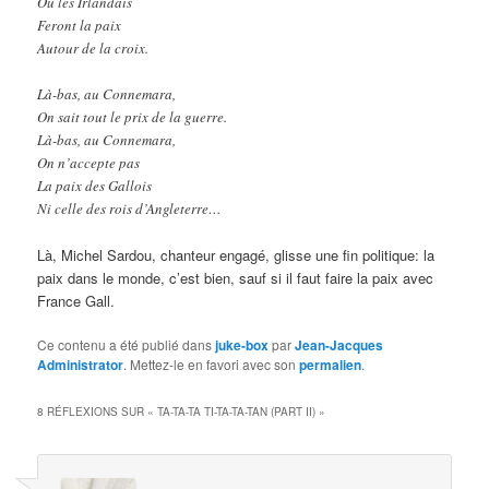
Où les Irlandais
Feront la paix
Autour de la croix.
Là-bas, au Connemara,
On sait tout le prix de la guerre.
Là-bas, au Connemara,
On n’accepte pas
La paix des Gallois
Ni celle des rois d’Angleterre…
Là, Michel Sardou, chanteur engagé, glisse une fin politique: la
paix dans le monde, c’est bien, sauf si il faut faire la paix avec
France Gall.
Ce contenu a été publié dans
juke-box
par
Jean-Jacques
Administrator
. Mettez-le en favori avec son
permalien
.
8 RÉFLEXIONS SUR «
TA-TA-TA TI-TA-TA-TAN (PART II)
»