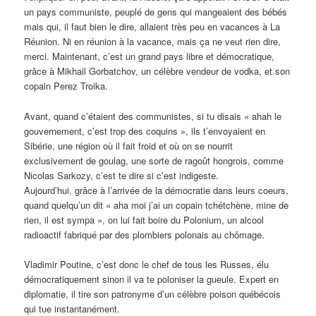
un pays communiste, peuplé de gens qui mangeaient des bébés
mais qui, il faut bien le dire, allaient très peu en vacances à La
Réunion. Ni en réunion à la vacance, mais ça ne veut rien dire,
merci. Maintenant, c’est un grand pays libre et démocratique,
grâce à Mikhail Gorbatchov, un célèbre vendeur de vodka, et son
copain Perez Troika.
Avant, quand c’étaient des communistes, si tu disais « ahah le
gouvernement, c’est trop des coquins », ils t’envoyaient en
Sibérie, une région où il fait froid et où on se nourrit
exclusivement de goulag, une sorte de ragoût hongrois, comme
Nicolas Sarkozy, c’est te dire si c’est indigeste.
Aujourd’hui, grâce à l’arrivée de la démocratie dans leurs coeurs,
quand quelqu’un dit « aha moi j’ai un copain tchétchène, mine de
rien, il est sympa », on lui fait boire du Polonium, un alcool
radioactif fabriqué par des plombiers polonais au chômage.
Vladimir Poutine, c’est donc le chef de tous les Russes, élu
démocratiquement sinon il va te poloniser la gueule. Expert en
diplomatie, il tire son patronyme d’un célèbre poison québécois
qui tue instantanément.