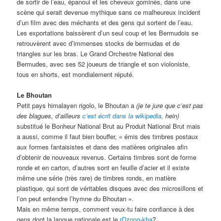
de sortir de l’eau, épanoui et les cheveux gominés, dans une
scène qui serait devenue mythique sans ce malheureux incident
d’un film avec des méchants et des gens qui sortent de l’eau.
Les exportations baissèrent d’un seul coup et les Bermudois se
retrouvèrent avec d’immenses stocks de bermudas et de
triangles sur les bras. Le Grand Orchestre National des
Bermudes, avec ses 52 joueurs de triangle et son violoniste,
tous en shorts, est mondialement réputé.
Le Bhoutan
Petit pays himalayen rigolo, le Bhoutan a
(je te jure que c’est pas
des blagues, d’ailleurs
c’est écrit dans la wikipedia,
hein)
substitué le Bonheur National Brut au Produit National Brut mais
a aussi, comme il faut bien bouffer, « émis des timbres postaux
aux formes fantaisistes et dans des matières originales afin
d’obtenir de nouveaux revenus. Certains timbres sont de forme
ronde et en carton, d’autres sont en feuille d’acier et il existe
même une série (très rare) de timbres ronds, en matière
plastique, qui sont de véritables disques avec des microsillons et
l’on peut entendre l’hymne du Bhoutan ».
Mais en même temps, comment veux-tu faire confiance à des
gens dont la langue nationale est le
rDzong-kha
?