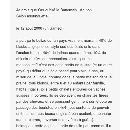
Je crois que t’as oublié le Danemark. Ah non.
Selon mistinguette,
le 12 août 2006 (un Samedi)
à part ça le belize est un pays vraiment marrant: 40% de
blacks anglophones style sud des états-unis dans
l’ancien temps, 40% de latinos quand même, 10% de
chinois et 10% de mennonites. c’est quoi les
mennonites? c’est des gens partis de suisse (et un autre
pays) qu début du siècle passé pour vivre là-bas, au
milieu de la jungle, comme dans la petite maison dans la
prairie. tous blonds, entre 8 et 18 enfants par famille,
habits Ingalls, jolis petits chalets entourés de vaches
suisses importées, ils se déplacent en charettes tirées
par des chevaux et se poussent gentiment sur le côté au
passage des touristes en 4×4 (tout contents de pouvoir
enfin utiliser ces beaux engins à bon escient, crapahuter
sur les pierres, traverser des rivières à gué…). et
belmopan, cette capitale sortie de nulle part parce qu’il a