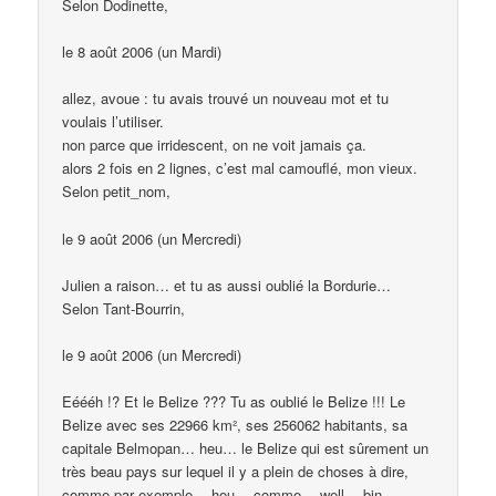
Selon Dodinette,
le 8 août 2006 (un Mardi)
allez, avoue : tu avais trouvé un nouveau mot et tu
voulais l’utiliser.
non parce que irridescent, on ne voit jamais ça.
alors 2 fois en 2 lignes, c’est mal camouflé, mon vieux.
Selon petit_nom,
le 9 août 2006 (un Mercredi)
Julien a raison… et tu as aussi oublié la Bordurie…
Selon Tant-Bourrin,
le 9 août 2006 (un Mercredi)
Eéééh !? Et le Belize ??? Tu as oublié le Belize !!! Le
Belize avec ses 22966 km², ses 256062 habitants, sa
capitale Belmopan… heu… le Belize qui est sûrement un
très beau pays sur lequel il y a plein de choses à dire,
comme par exemple… heu… comme… well… bin…