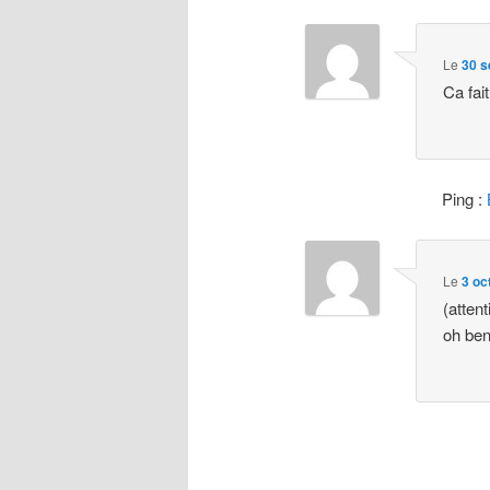
Le
30 s
Ca fai
Ping :
Le
3 oc
(atten
oh ben