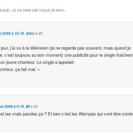
S SUR «
JE VIS DANS UNE COQUE DE NOIX
»
i 2008 à 10:19
,
Alice
a dit :
e jour, j’ai vu à la télévision (je ne regarde pas souvent, mais quand je
e, c’est toujours au bon moment) une publicité pour le single fraîche
’un jeune chanteur. Le single s’appelait:
onheur, ça fait mal. »
ai 2008 à 0:19
,
jM
a dit :
est les vrais paroles ça ? Et ben c’est les Wampas qui vont être conte