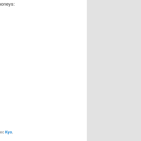
 poneys:
vec
Kyo
,