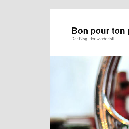
Aller
au
contenu
Bon pour ton 
principal
Der Blog, der wiederlolt