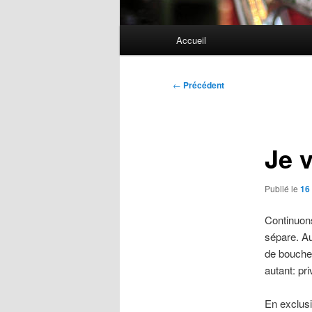
Menu
Accueil
principal
Navigation
←
Précédent
des
articles
Je 
Publié le
16
Continuons
sépare. Au
de bouche
autant: pr
En exclusi