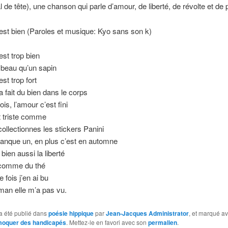
l de tête), une chanson qui parle d’amour, de liberté, de révolte et de
est bien (Paroles et musique: Kyo sans son k)
est trop bien
 beau qu’un sapin
st trop fort
a fait du bien dans le corps
is, l’amour c’est fini
t triste comme
ollectionnes les stickers Panini
 manque un, en plus c’est en automne
bien aussi la liberté
t comme du thé
 fois j’en ai bu
an elle m’a pas vu.
a été publié dans
poésie hippique
par
Jean-Jacques Administrator
, et marqué a
moquer des handicapés
. Mettez-le en favori avec son
permalien
.