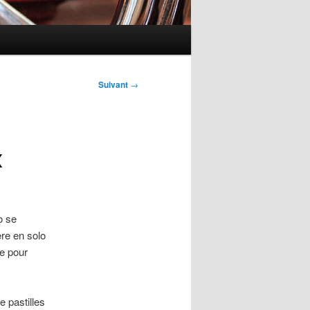
Suivant
→
x
o se
ère en solo
e pour
e pastilles