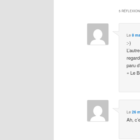
5 RÉFLEXION
Le
8 ma
:-)
L’autr
regard
paru d
« Le B
Le
26 m
Ah, c’