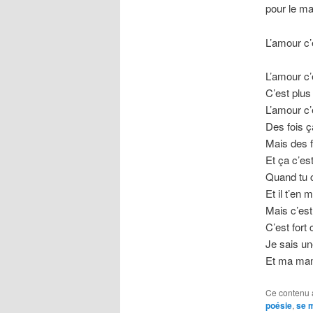
pour le ma
L’amour c’
L’amour c’
C’est plus
L’amour c’e
Des fois ç
Mais des fo
Et ça c’es
Quand tu c
Et il t’en
Mais c’est 
C’est for
Je sais une
Et ma mam
Ce contenu 
poésie
,
se 