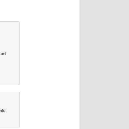
ment
nts.