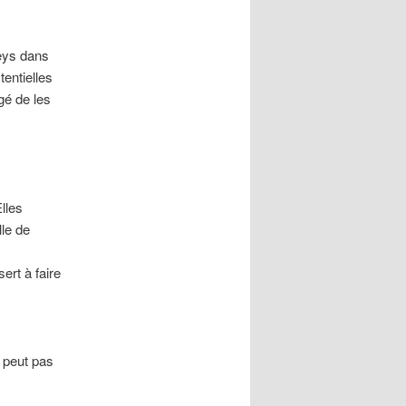
neys dans
entielles
gé de les
lles
lle de
ert à faire
e peut pas