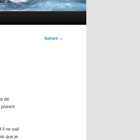
Suivant
→
te de
 posent
il ne sait
ois que je