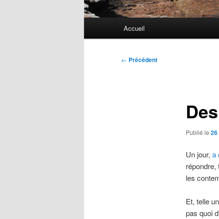
Menu
Accueil
principal
Navigation
←
Précédent
des
articles
Des
Publié le
26
Un jour,
a 
répondre, 
les conte
Et, telle 
pas quoi di