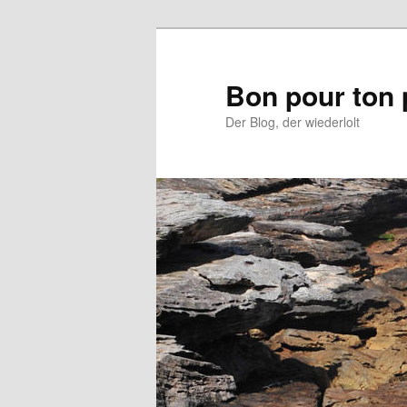
Aller
au
contenu
Bon pour ton 
principal
Der Blog, der wiederlolt