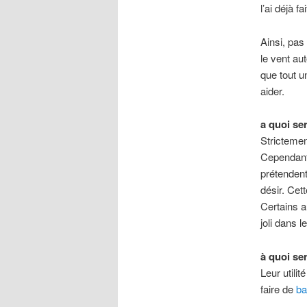
l’ai déjà f
Ainsi, pas
le vent au
que tout u
aider.
a quoi se
Strictemen
Cependant,
prétendent
désir. Cett
Certains a
joli dans l
à quoi ser
Leur utili
faire de
ba