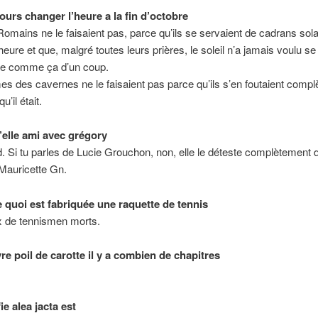
ours changer l’heure a la fin d’octobre
omains ne le faisaient pas, parce qu’ils se servaient de cadrans sola
heure et que, malgré toutes leurs prières, le soleil n’a jamais voulu s
re comme ça d’un coup.
 des cavernes ne le faisaient pas parce qu’ils s’en foutaient comp
u’il était.
t’elle ami avec grégory
 Si tu parles de Lucie Grouchon, non, elle le déteste complètement d
Mauricette Gn.
e quoi est fabriquée une raquette de tennis
 de tennismen morts.
vre poil de carotte il y a combien de chapitres
ie alea jacta est