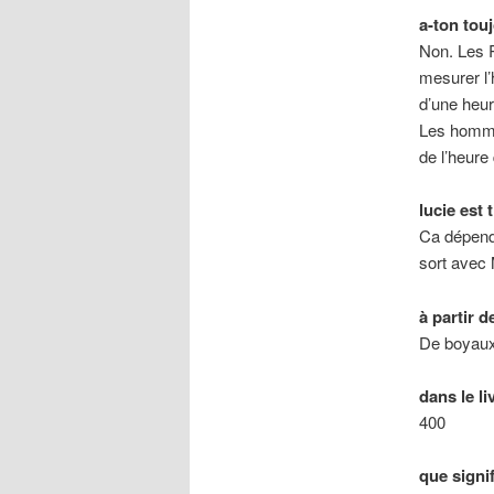
a-ton touj
Non. Les R
mesurer l’
d’une heu
Les hommes
de l’heure q
lucie est 
Ca dépend.
sort avec 
à partir d
De boyaux
dans le li
400
que signif