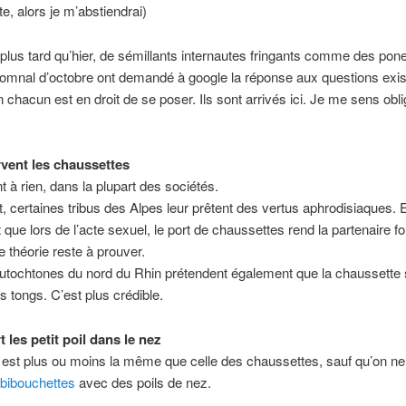
aite, alors je m’abstiendrai)
 plus tard qu’hier, de sémillants internautes fringants comme des po
tomnal d’octobre ont demandé à google la réponse aux questions exist
n chacun est en droit de se poser. Ils sont arrivés ici. Je me sens obli
rvent les chaussettes
t à rien, dans la plupart des sociétés.
 certaines tribus des Alpes leur prêtent des vertus aphrodisiaques. E
 que lors de l’acte sexuel, le port de chaussettes rend la partenaire fo
e théorie reste à prouver.
utochtones du nord du Rhin prétendent également que la chaussette s
es tongs. C’est plus crédible.
t les petit poil dans le nez
té est plus ou moins la même que celle des chaussettes, sauf qu’on n
bibouchettes
avec des poils de nez.