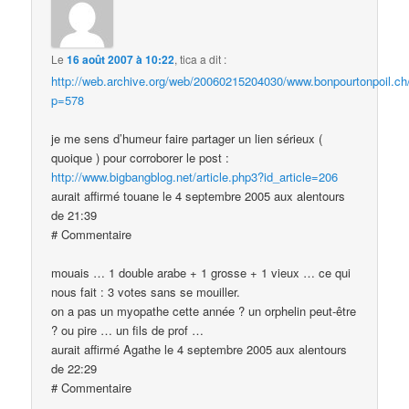
Le
16 août 2007 à 10:22
,
tica
a dit :
http://web.archive.org/web/20060215204030/www.bonpourtonpoil.ch
p=578
je me sens d’humeur faire partager un lien sérieux (
quoique ) pour corroborer le post :
http://www.bigbangblog.net/article.php3?id_article=206
aurait affirmé touane le 4 septembre 2005 aux alentours
de 21:39
# Commentaire
mouais … 1 double arabe + 1 grosse + 1 vieux … ce qui
nous fait : 3 votes sans se mouiller.
on a pas un myopathe cette année ? un orphelin peut-être
? ou pire … un fils de prof …
aurait affirmé Agathe le 4 septembre 2005 aux alentours
de 22:29
# Commentaire