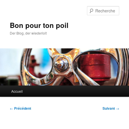
Aller
au
Rech
contenu
principal
Bon pour ton poil
Der Blog, der wiederlolt
Menu
Accueil
principal
Navigation
←
Précédent
Suivant
→
des
articles