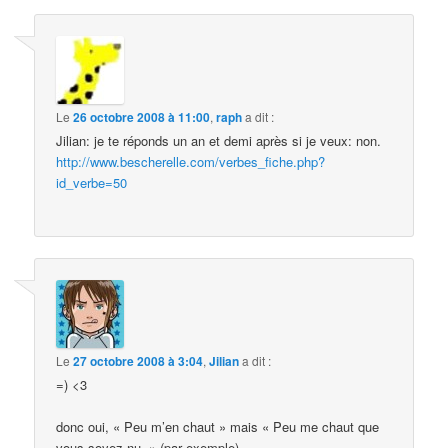
Le
26 octobre 2008 à 11:00
,
raph
a dit :
Jilian: je te réponds un an et demi après si je veux: non.
http://www.bescherelle.com/verbes_fiche.php?
id_verbe=50
Le
27 octobre 2008 à 3:04
,
Jilian
a dit :
=) <3
donc oui, « Peu m’en chaut » mais « Peu me chaut que
vous soyez nu. » (par exemple)