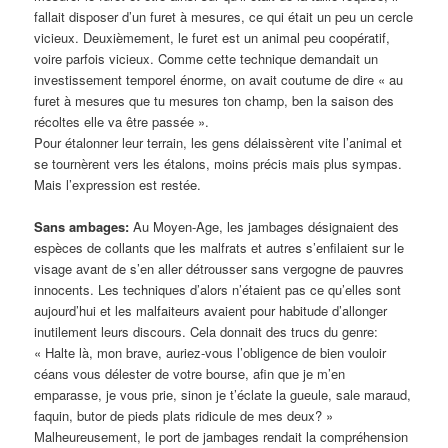
fallait disposer d’un furet à mesures, ce qui était un peu un cercle
vicieux. Deuxièmement, le furet est un animal peu coopératif,
voire parfois vicieux. Comme cette technique demandait un
investissement temporel énorme, on avait coutume de dire « au
furet à mesures que tu mesures ton champ, ben la saison des
récoltes elle va être passée ».
Pour étalonner leur terrain, les gens délaissèrent vite l’animal et
se tournèrent vers les étalons, moins précis mais plus sympas.
Mais l’expression est restée.
Sans ambages:
Au Moyen-Age, les jambages désignaient des
espèces de collants que les malfrats et autres s’enfilaient sur le
visage avant de s’en aller détrousser sans vergogne de pauvres
innocents. Les techniques d’alors n’étaient pas ce qu’elles sont
aujourd’hui et les malfaiteurs avaient pour habitude d’allonger
inutilement leurs discours. Cela donnait des trucs du genre:
« Halte là, mon brave, auriez-vous l’obligence de bien vouloir
céans vous délester de votre bourse, afin que je m’en
emparasse, je vous prie, sinon je t’éclate la gueule, sale maraud,
faquin, butor de pieds plats ridicule de mes deux? »
Malheureusement, le port de jambages rendait la compréhension