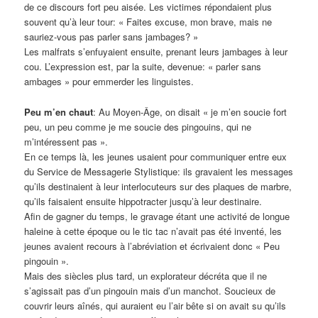
de ce discours fort peu aisée. Les victimes répondaient plus
souvent qu’à leur tour: « Faites excuse, mon brave, mais ne
sauriez-vous pas parler sans jambages? »
Les malfrats s’enfuyaient ensuite, prenant leurs jambages à leur
cou. L’expression est, par la suite, devenue: « parler sans
ambages » pour emmerder les linguistes.
Peu m’en chaut
: Au Moyen-Âge, on disait « je m’en soucie fort
peu, un peu comme je me soucie des pingouins, qui ne
m’intéressent pas ».
En ce temps là, les jeunes usaient pour communiquer entre eux
du Service de Messagerie Stylistique: ils gravaient les messages
qu’ils destinaient à leur interlocuteurs sur des plaques de marbre,
qu’ils faisaient ensuite hippotracter jusqu’à leur destinaire.
Afin de gagner du temps, le gravage étant une activité de longue
haleine à cette époque ou le tic tac n’avait pas été inventé, les
jeunes avaient recours à l’abréviation et écrivaient donc « Peu
pingouin ».
Mais des siècles plus tard, un explorateur décréta que il ne
s’agissait pas d’un pingouin mais d’un manchot. Soucieux de
couvrir leurs aînés, qui auraient eu l’air bête si on avait su qu’ils