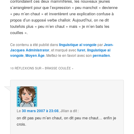
confondaient ces deux mammifères, les nouveaux jeunes
s’arrangèrent pour que l’expression « peu manchot » devienne
« peu m’en chaut » et inventèrent une explication confuse à
propos d’un supposé verbe challoir. Aujourd’hui, on ne dit
toutefois plus « peu m’en chaut » mais « je m’en bats les
couilles ».
Ce contenu a été publié dans
linguistique ai vongole
par
Jean-
Jacques Administrator
, et marqué avec
furet
,
linguistique ai
vongole
,
Moyen Âge
. Mettez-le en favori avec son
permalien
.
10 RÉFLEXIONS SUR «
BRASSE COULÉE
»
Le
30 mars 2007 à 23:08
,
Jilian
a dit :
on dit pas peu m’en chaut, on dit peu me chaut… enfin je
crois.