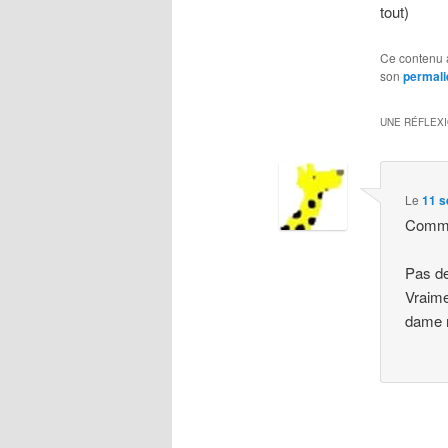
tout)
Ce contenu 
son
permali
UNE RÉFLEX
Le
11 s
Comm
Pas de
Vraim
dame m