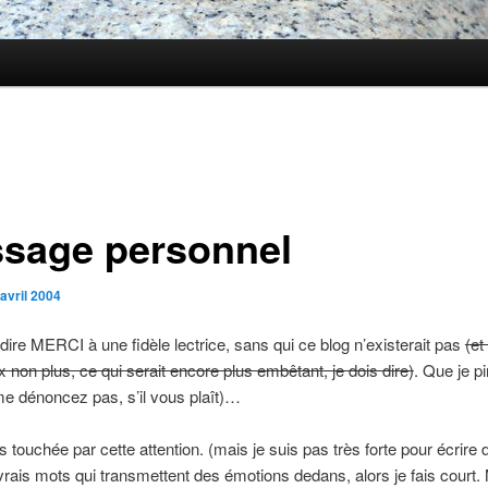
sage personnel
avril 2004
 dire
MERCI
à une fidèle lectrice, sans qui ce blog n’existerait pas
(e
non plus, ce qui serait encore plus embêtant, je dois dire)
. Que je pi
me dénoncez pas, s’il vous plaît)…
ès touchée par cette attention. (mais je suis pas très forte pour écrire
rais mots qui transmettent des émotions dedans, alors je fais court.