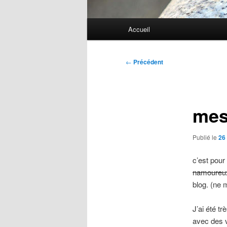
Menu
Accueil
principal
Navigation
←
Précédent
des
articles
mes
Publié le
26 
c’est pour
namoureux 
blog. (ne 
J’ai été tr
avec des v