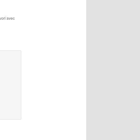
avori avec
!