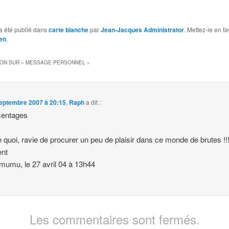
a été publié dans
carte blanche
par
Jean-Jacques Administrator
. Mettez-le en f
en
.
ION SUR «
MESSAGE PERSONNEL
»
eptembre 2007 à 20:15
,
Raph
a dit :
entages
 quoi, ravie de procurer un peu de plaisir dans ce monde de brutes !!
ent
umu, le 27 avril 04 à 13h44
Les commentaires sont fermés.