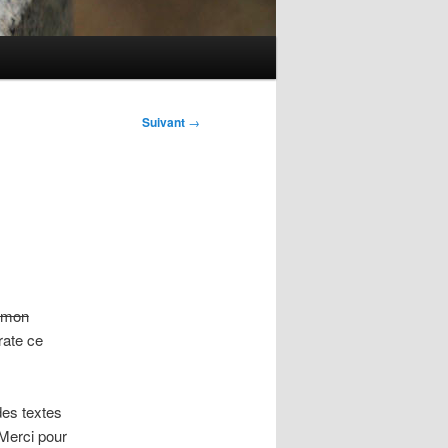
Suivant
→
t mon
rate ce
 des textes
 Merci pour