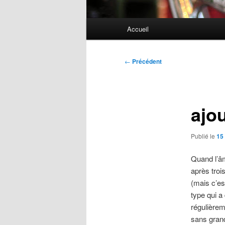
Menu
Accueil
principal
Navigation
←
Précédent
des
articles
ajou
Publié le
15 
Quand l’âm
après troi
(mais c’es
type qui a
régulièrem
sans gran