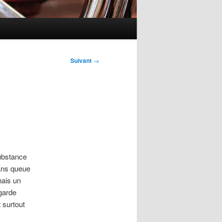
Suivant
→
ubstance
sans queue
nais un
egarde
 surtout