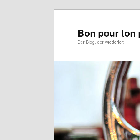
Aller
au
contenu
Bon pour ton 
principal
Der Blog, der wiederlolt