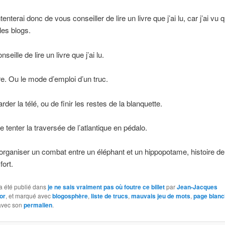
nterai donc de vous conseiller de lire un livre que j’ai lu, car j’ai vu 
 les blogs.
seille de lire un livre que j’ai lu.
e. Ou le mode d’emploi d’un truc.
der la télé, ou de finir les restes de la blanquette.
e tenter la traversée de l’atlantique en pédalo.
organiser un combat entre un éléphant et un hippopotame, histoire de 
fort.
a été publié dans
je ne sais vraiment pas où foutre ce billet
par
Jean-Jacques
or
, et marqué avec
blogosphère
,
liste de trucs
,
mauvais jeu de mots
,
page blan
 avec son
permalien
.