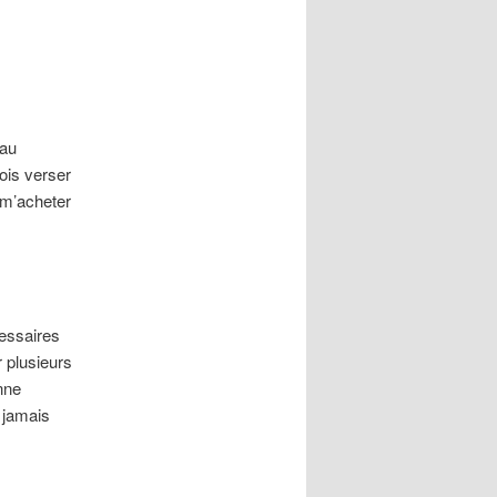
 au
ois verser
 m’acheter
s
essaires
 plusieurs
nne
 jamais