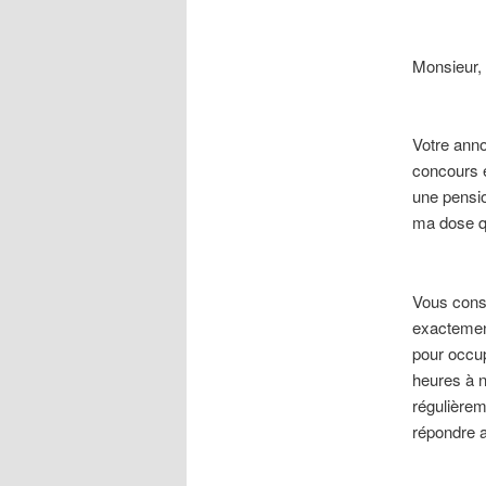
Monsieur,
Votre anno
concours e
une pensio
ma dose qu
Vous const
exactement
pour occup
heures à n
régulièrem
répondre a