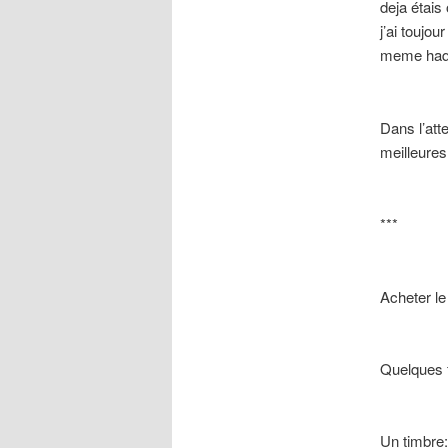
deja étais
j’ai toujou
meme haqu
Dans l’att
meilleures
***
Acheter le
Quelques f
Un timbre