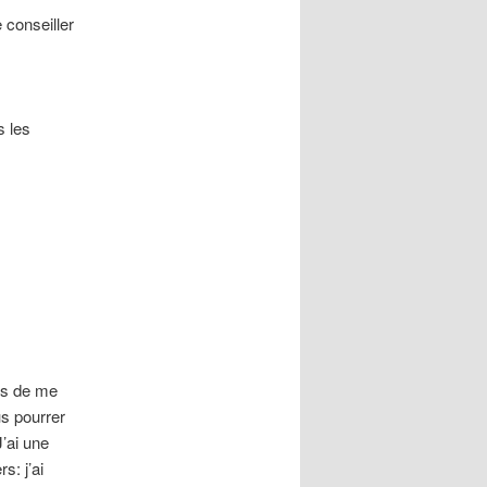
 conseiller
s les
is de me
us pourrer
J’ai une
s: j’ai