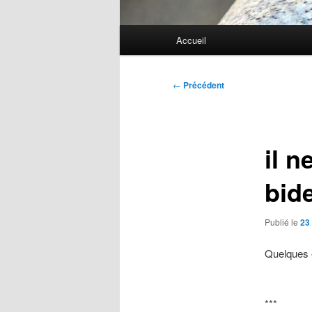
Menu
Accueil
principal
Navigation
←
Précédent
des
articles
il n
bide
Publié le
23
Quelques e
***