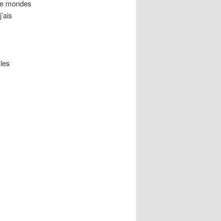
 le mondes
j’ais
 les