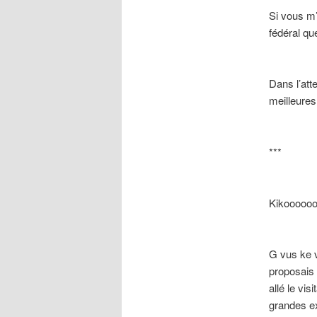
Si vous m’
fédéral qu
Dans l’att
meilleures
***
Kikoooooo
G vus ke v
proposais 
allé le vis
grandes exp