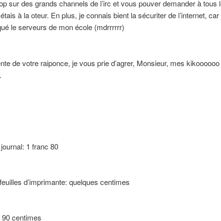
 op sur des grands channels de l’irc et vous pouver demander à tous
r étais à la oteur. En plus, je connais bient la sécuriter de l’internet, car 
é le serveurs de mon école (mdrrrrrr)
ente de votre raiponce, je vous prie d’agrer, Monsieur, mes kikoooooo
.
 journal: 1 franc 80
euilles d’imprimante: quelques centimes
: 90 centimes