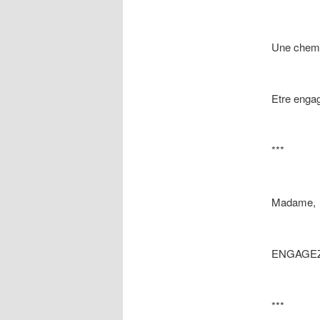
Une chemis
Etre engag
***
Madame,
ENGAGEZ-
***