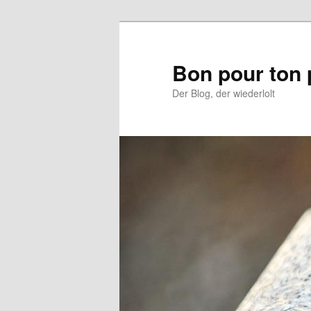
Aller
au
contenu
Bon pour ton 
principal
Der Blog, der wiederlolt