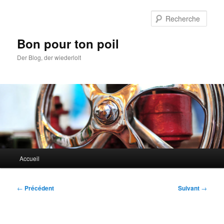
Aller
au
Rech
contenu
principal
Bon pour ton poil
Der Blog, der wiederlolt
Menu
Accueil
principal
Navigation
←
Précédent
Suivant
→
des
articles