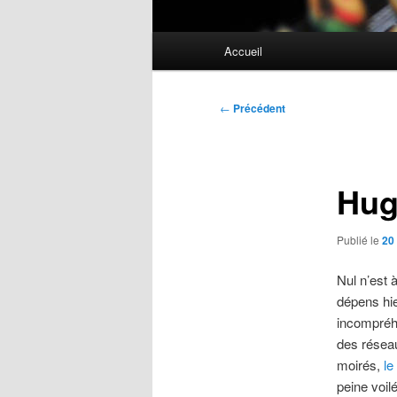
Menu
Accueil
principal
Navigation
←
Précédent
des
articles
Hug
Publié le
20 
Nul n’est 
dépens hie
incompréh
des réseau
moirés,
l
peine voilé