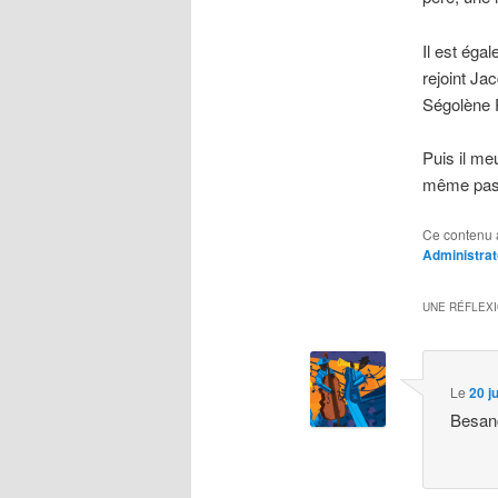
Il est éga
rejoint Ja
Ségolène 
Puis il meu
même pas e
Ce contenu 
Administrat
UNE RÉFLEX
Le
20 j
Besanç