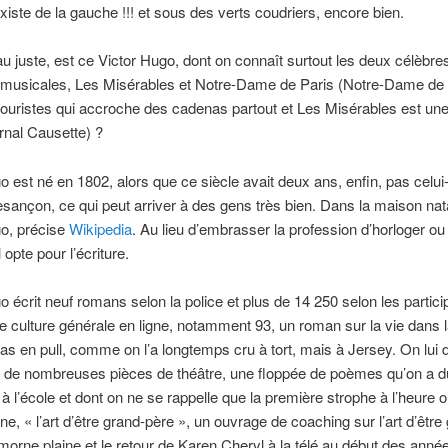
laxiste de la gauche !!! et sous des verts coudriers, encore bien.
au juste, est ce Victor Hugo, dont on connaît surtout les deux célèbre
musicales, Les Misérables et Notre-Dame de Paris (Notre-Dame de 
touristes qui accroche des cadenas partout et Les Misérables est une 
urnal Causette) ?
o est né en 1802, alors que ce siècle avait deux ans, enfin, pas celui-
esançon, ce qui peut arriver à des gens très bien. Dans la maison nat
go, précise
Wikipedia
. Au lieu d’embrasser la profession d’horloger ou
il opte pour l’écriture.
o écrit neuf romans selon la police et plus de 14 250 selon les partici
e culture générale en ligne, notamment 93, un roman sur la vie dans la
pas en pull, comme on l’a longtemps cru à tort, mais à Jersey. On lui d
 de nombreuses pièces de théâtre, une floppée de poèmes qu’on a d
à l’école et dont on ne se rappelle que la première strophe à l’heure o
e, « l’art d’être grand-père », un ouvrage de coaching sur l’art d’être
morne plaine et le retour de Karen Cheryl à la télé au début des anné