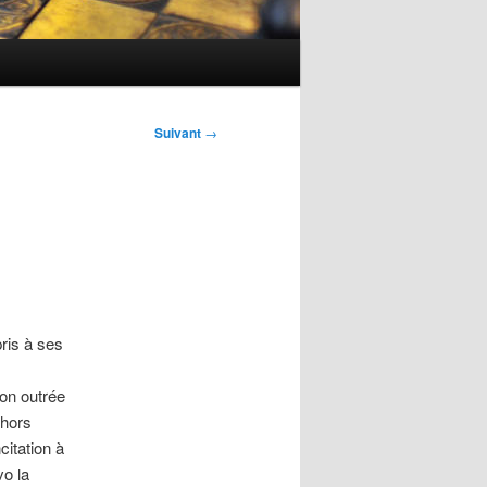
Suivant
→
pris à ses
on outrée
ehors
citation à
vo la