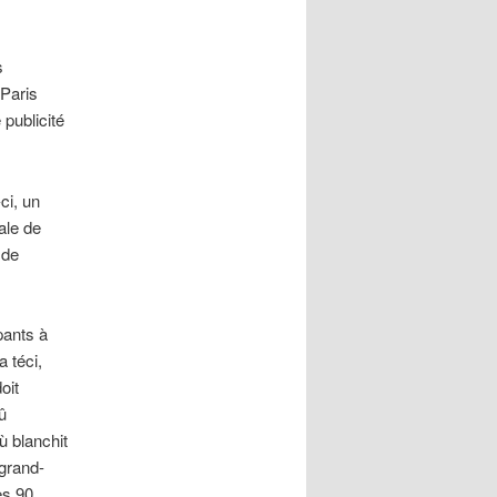
s
Paris
publicité
ci, un
ale de
 de
pants à
 téci,
oit
û
ù blanchit
 grand-
es 90.