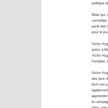
politique 
Mais qui, 
comédies 
parle des 
pour le jo
Victor Hug
autre, à B
Victor Hu
frontalier, 
Victor Hug
des jeux d
écrit non 
également
apprendre 
la campagn
père, une 