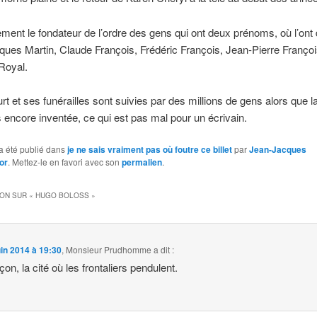
lement le fondateur de l’ordre des gens qui ont deux prénoms, où l’ont
cques Martin, Claude François, Frédéric François, Jean-Pierre Françoi
Royal.
rt et ses funérailles sont suivies par des millions de gens alors que la
ncore inventée, ce qui est pas mal pour un écrivain.
a été publié dans
je ne sais vraiment pas où foutre ce billet
par
Jean-Jacques
or
. Mettez-le en favori avec son
permalien
.
ION SUR «
HUGO BOLOSS
»
uin 2014 à 19:30
,
Monsieur Prudhomme
a dit :
on, la cité où les frontaliers pendulent.