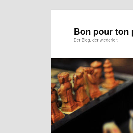
Aller
au
contenu
Bon pour ton 
principal
Der Blog, der wiederlolt