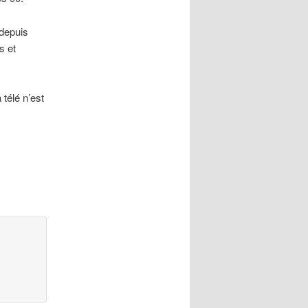
 depuis
s et
 télé n’est