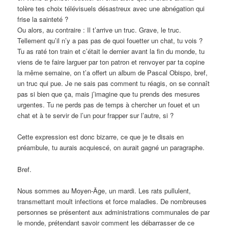
tolère tes choix télévisuels désastreux avec une abnégation qui
frise la sainteté ?
Ou alors, au contraire : Il t’arrive un truc. Grave, le truc.
Tellement qu’il n’y a pas pas de quoi fouetter un chat, tu vois ?
Tu as raté ton train et c’était le dernier avant la fin du monde, tu
viens de te faire larguer par ton patron et renvoyer par ta copine
la même semaine, on t’a offert un album de Pascal Obispo, bref,
un truc qui pue. Je ne sais pas comment tu réagis, on se connaît
pas si bien que ça, mais j’imagine que tu prends des mesures
urgentes. Tu ne perds pas de temps à chercher un fouet et un
chat et à te servir de l’un pour frapper sur l’autre, si ?
Cette expression est donc bizarre, ce que je te disais en
préambule, tu aurais acquiescé, on aurait gagné un paragraphe.
Bref.
Nous sommes au Moyen-Âge, un mardi. Les rats pullulent,
transmettant moult infections et force maladies. De nombreuses
personnes se présentent aux administrations communales de par
le monde, prétendant savoir comment les débarrasser de ce