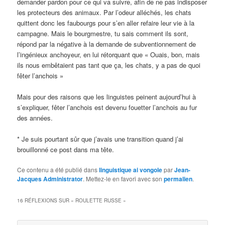
demander pardon pour ce qui va suivre, afin de ne pas indisposer
les protecteurs des animaux. Par l’odeur alléchés, les chats
quittent donc les faubourgs pour s’en aller refaire leur vie à la
campagne. Mais le bourgmestre, tu sais comment ils sont,
répond par la négative à la demande de subventionnement de
l’ingénieux anchoyeur, en lui rétorquant que « Ouais, bon, mais
ils nous embêtaient pas tant que ça, les chats, y a pas de quoi
fêter l’anchois »
Mais pour des raisons que les linguistes peinent aujourd’hui à
s’expliquer, fêter l’anchois est devenu fouetter l’anchois au fur
des années.
* Je suis pourtant sûr que j’avais une transition quand j’ai
brouillonné ce post dans ma tête.
Ce contenu a été publié dans
linguistique ai vongole
par
Jean-
Jacques Administrator
. Mettez-le en favori avec son
permalien
.
16 RÉFLEXIONS SUR «
ROULETTE RUSSE
»