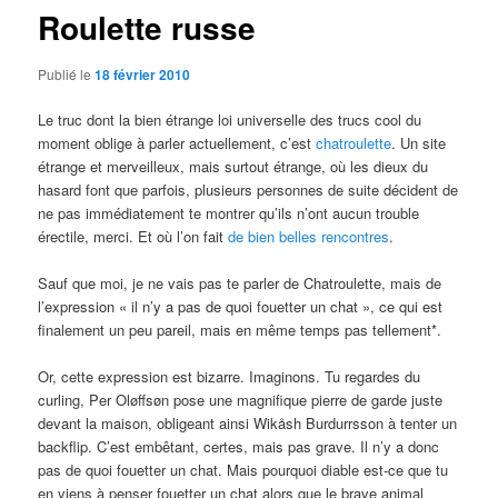
Roulette russe
Publié le
18 février 2010
Le truc dont la bien étrange loi universelle des trucs cool du
moment oblige à parler actuellement, c’est
chatroulette
. Un site
étrange et merveilleux, mais surtout étrange, où les dieux du
hasard font que parfois, plusieurs personnes de suite décident de
ne pas immédiatement te montrer qu’ils n’ont aucun trouble
érectile, merci. Et où l’on fait
de bien belles rencontres
.
Sauf que moi, je ne vais pas te parler de Chatroulette, mais de
l’expression « il n’y a pas de quoi fouetter un chat », ce qui est
finalement un peu pareil, mais en même temps pas tellement*.
Or, cette expression est bizarre. Imaginons. Tu regardes du
curling, Per Oløffsøn pose une magnifique pierre de garde juste
devant la maison, obligeant ainsi Wikåsh Burdurrsson à tenter un
backflip. C’est embêtant, certes, mais pas grave. Il n’y a donc
pas de quoi fouetter un chat. Mais pourquoi diable est-ce que tu
en viens à penser fouetter un chat alors que le brave animal