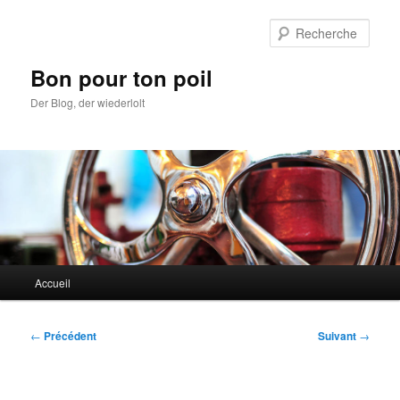
Aller
au
Rech
contenu
principal
Bon pour ton poil
Der Blog, der wiederlolt
Menu
Accueil
principal
Navigation
←
Précédent
Suivant
→
des
articles