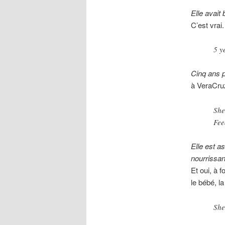
Elle avait 
C’est vrai.
5 y
Cinq ans p
à VeraCru
She
Fee
Elle est a
nourrissan
Et oui, à f
le bébé, la
She