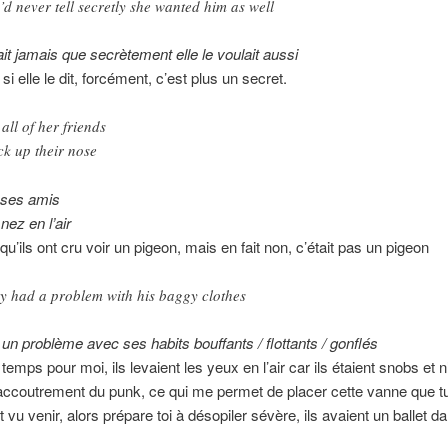
’d never tell secretly she wanted him as well
rait jamais que secrètement elle le voulait aussi
i elle le dit, forcément, c’est plus un secret.
 all of her friends
ck up their nose
 ses amis
 nez en l’air
qu’ils ont cru voir un pigeon, mais en fait non, c’était pas un pigeon
y had a problem with his baggy clothes
t un problème avec ses habits bouffants / flottants / gonflés
temps pour moi, ils levaient les yeux en l’air car ils étaient snobs et 
’accoutrement du punk, ce qui me permet de placer cette vanne que t
 vu venir, alors prépare toi à désopiler sévère, ils avaient un ballet da