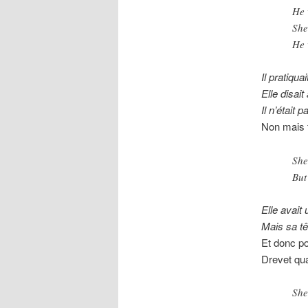
He 
She
He 
Il pratiqua
Elle disait
Il n’était 
Non mais f
She
But
Elle avait 
Mais sa tê
Et donc po
Drevet qua
She