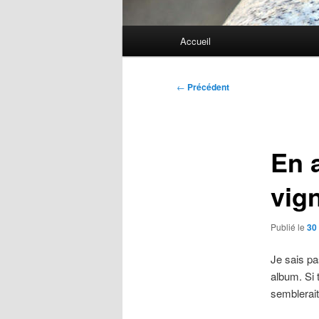
Menu
Accueil
principal
Navigation
←
Précédent
des
articles
En a
vig
Publié le
30 
Je sais pa
album. Si 
semblerait 