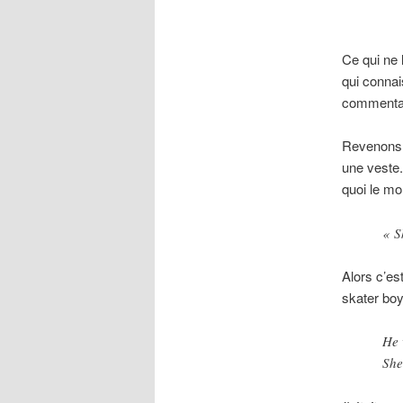
Ce qui ne 
qui conna
commentai
Revenons u
une veste
quoi le mo
« S
Alors c’est
skater boy
He 
She