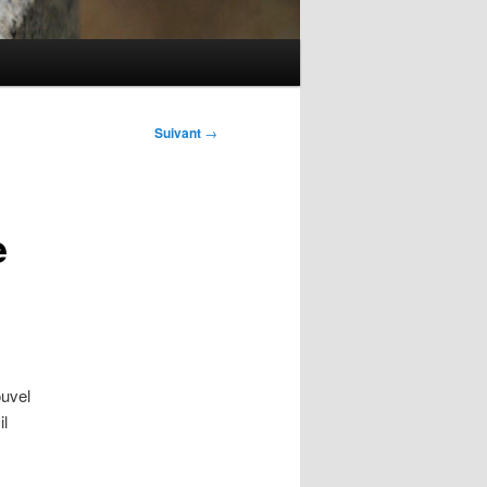
Suivant
→
e
ouvel
il