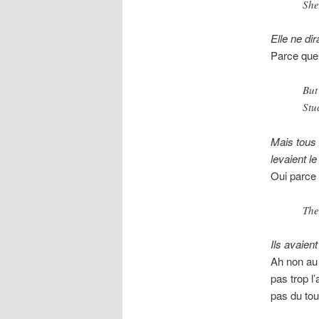
She
Elle ne di
Parce que s
But
Stu
Mais tous
levaient le
Oui parce 
The
Ils avaien
Ah non au 
pas trop l
pas du tout