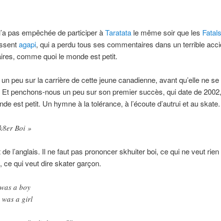
l’a pas empêchée de participer à
Taratata
le même soir que les
Fatal
issent
agapi
, qui a perdu tous ses commentaires dans un terrible acci
res, comme quoi le monde est petit.
n peu sur la carrière de cette jeune canadienne, avant qu’elle ne se
. Et penchons-nous un peu sur son premier succès, qui date de 200
nde est petit. Un hymne à la tolérance, à l’écoute d’autrui et au skate.
k8er Boi »
 de l’anglais. Il ne faut pas prononcer skhuiter boi, ce qui ne veut rien
, ce qui veut dire skater garçon.
was a boy
 was a girl