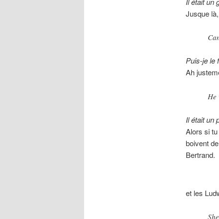
Il était un 
Jusque là,
Can
Puis-je le 
Ah justeme
He 
Il était un
Alors si t
boivent de 
Bertrand.
et les Lud
She