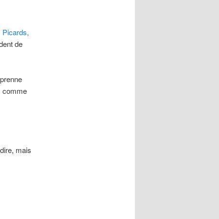
s Picards,
dent de
 prenne
2, comme
 dire, mais