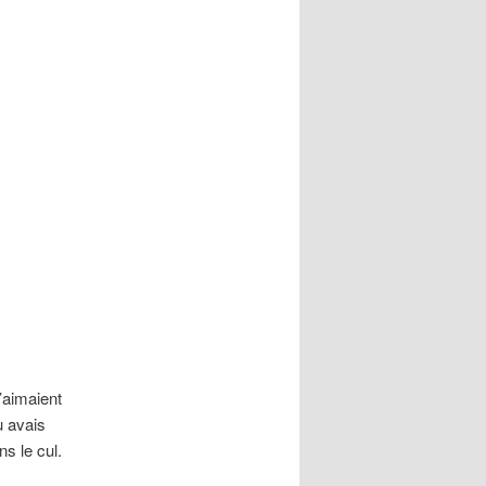
n’aimaient
u avais
ns le cul.