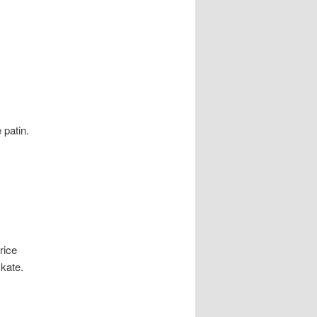
 patin.
rice
skate.