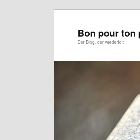
Aller
au
contenu
Bon pour ton 
principal
Der Blog, der wiederlolt