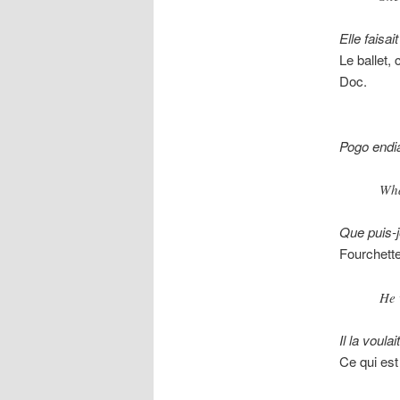
Elle faisait
Le ballet,
Doc.
Pogo endi
Wha
Que puis-j
Fourchette
He 
Il la voulait
Ce qui est