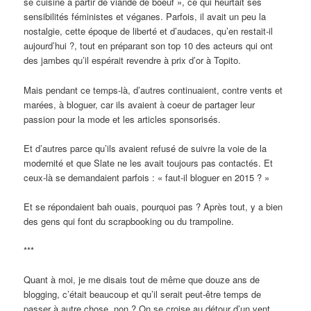
se cuisine à partir de viande de boeuf », ce qui heurtait ses
sensibilités féministes et véganes. Parfois, il avait un peu la
nostalgie, cette époque de liberté et d’audaces, qu’en restait-il
aujourd’hui ?, tout en préparant son top 10 des acteurs qui ont
des jambes qu’il espérait revendre à prix d’or à Topito.
Mais pendant ce temps-là, d’autres continuaient, contre vents et
marées, à bloguer, car ils avaient à coeur de partager leur
passion pour la mode et les articles sponsorisés.
Et d’autres parce qu’ils avaient refusé de suivre la voie de la
modernité et que Slate ne les avait toujours pas contactés. Et
ceux-là se demandaient parfois : « faut-il bloguer en 2015 ? »
Et se répondaient bah ouais, pourquoi pas ? Après tout, y a bien
des gens qui font du scrapbooking ou du trampoline.
***
Quant à moi, je me disais tout de même que douze ans de
blogging, c’était beaucoup et qu’il serait peut-être temps de
passer à autre chose, non ? On se croise au détour d’un vent