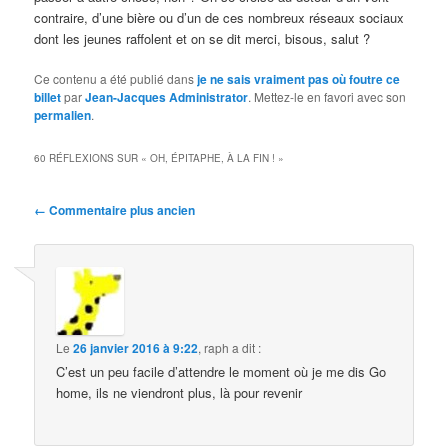
contraire, d’une bière ou d’un de ces nombreux réseaux sociaux
dont les jeunes raffolent et on se dit merci, bisous, salut ?
Ce contenu a été publié dans
je ne sais vraiment pas où foutre ce
billet
par
Jean-Jacques Administrator
. Mettez-le en favori avec son
permalien
.
60 RÉFLEXIONS SUR «
OH, ÉPITAPHE, À LA FIN !
»
Navigation
← Commentaire plus ancien
des
commentaires
Le
26 janvier 2016 à 9:22
,
raph
a dit :
C’est un peu facile d’attendre le moment où je me dis Go
home, ils ne viendront plus, là pour revenir