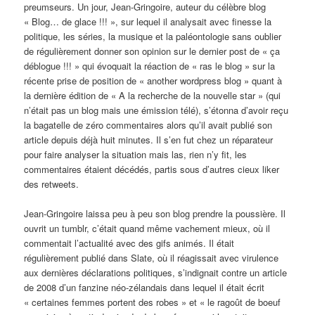
preumseurs. Un jour, Jean-Gringoire, auteur du célèbre blog
« Blog… de glace !!! », sur lequel il analysait avec finesse la
politique, les séries, la musique et la paléontologie sans oublier
de régulièrement donner son opinion sur le dernier post de « ça
déblogue !!! » qui évoquait la réaction de « ras le blog » sur la
récente prise de position de « another wordpress blog » quant à
la dernière édition de « A la recherche de la nouvelle star » (qui
n’était pas un blog mais une émission télé), s’étonna d’avoir reçu
la bagatelle de zéro commentaires alors qu’il avait publié son
article depuis déjà huit minutes. Il s’en fut chez un réparateur
pour faire analyser la situation mais las, rien n’y fit, les
commentaires étaient décédés, partis sous d’autres cieux liker
des retweets.
Jean-Gringoire laissa peu à peu son blog prendre la poussière. Il
ouvrit un tumblr, c’était quand même vachement mieux, où il
commentait l’actualité avec des gifs animés. Il était
régulièrement publié dans Slate, où il réagissait avec virulence
aux dernières déclarations politiques, s’indignait contre un article
de 2008 d’un fanzine néo-zélandais dans lequel il était écrit
« certaines femmes portent des robes » et « le ragoût de boeuf