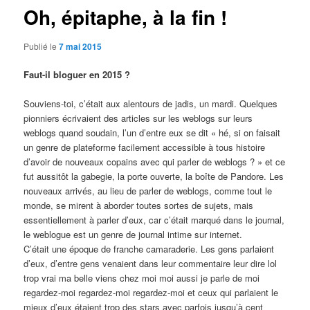
Oh, épitaphe, à la fin !
Publié le
7 mai 2015
Faut-il bloguer en 2015 ?
Souviens-toi, c’était aux alentours de jadis, un mardi. Quelques
pionniers écrivaient des articles sur les weblogs sur leurs
weblogs quand soudain, l’un d’entre eux se dit « hé, si on faisait
un genre de plateforme facilement accessible à tous histoire
d’avoir de nouveaux copains avec qui parler de weblogs ? » et ce
fut aussitôt la gabegie, la porte ouverte, la boîte de Pandore. Les
nouveaux arrivés, au lieu de parler de weblogs, comme tout le
monde, se mirent à aborder toutes sortes de sujets, mais
essentiellement à parler d’eux, car c’était marqué dans le journal,
le weblogue est un genre de journal intime sur internet.
C’était une époque de franche camaraderie. Les gens parlaient
d’eux, d’entre gens venaient dans leur commentaire leur dire lol
trop vrai ma belle viens chez moi moi aussi je parle de moi
regardez-moi regardez-moi regardez-moi et ceux qui parlaient le
mieux d’eux étaient trop des stars avec parfois jusqu’à cent