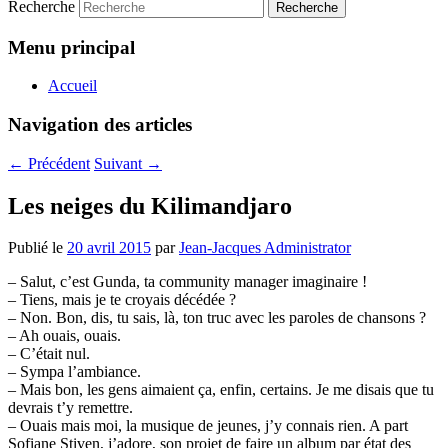
Recherche
Menu principal
Accueil
Navigation des articles
←
Précédent
Suivant
→
Les neiges du Kilimandjaro
Publié le
20 avril 2015
par
Jean-Jacques Administrator
– Salut, c’est Gunda, ta community manager imaginaire !
– Tiens, mais je te croyais décédée ?
– Non. Bon, dis, tu sais, là, ton truc avec les paroles de chansons ?
– Ah ouais, ouais.
– C’était nul.
– Sympa l’ambiance.
– Mais bon, les gens aimaient ça, enfin, certains. Je me disais que tu
devrais t’y remettre.
– Ouais mais moi, la musique de jeunes, j’y connais rien. A part
Sofiane Stiven, j’adore, son projet de faire un album par état des