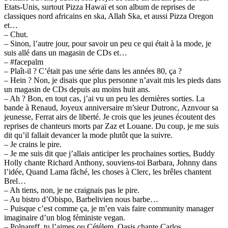
Etats-Unis, surtout Pizza Hawaï et son album de reprises de
classiques nord africains en ska, Allah Ska, et aussi Pizza Oregon
et…
– Chut.
– Sinon, l’autre jour, pour savoir un peu ce qui était à la mode, je
suis allé dans un magasin de CDs et…
– #facepalm
– Plaît-il ? C’était pas une série dans les années 80, ça ?
– Hein ? Non, je disais que plus personne n’avait mis les pieds dans
un magasin de CDs depuis au moins huit ans.
– Ah ? Bon, en tout cas, j’ai vu un peu les dernières sorties. La
bande à Renaud, Joyeux anniversaire m’sieur Dutronc, Aznvour sa
jeunesse, Ferrat airs de liberté. Je crois que les jeunes écoutent des
reprises de chanteurs morts par Zaz et Louane. Du coup, je me suis
dit qu’il fallait devancer la mode plutôt que la suivre.
– Je crains le pire.
– Je me suis dit que j’allais anticiper les prochaines sorties, Buddy
Holly chante Richard Anthony, souviens-toi Barbara, Johnny dans
l’idée, Quand Lama fâché, les choses à Clerc, les brêles chantent
Brel…
– Ah tiens, non, je ne craignais pas le pire.
– Au bistro d’Obispo, Barbelivien nous barbe…
– Puisque c’est comme ça, je m’en vais faire community manager
imaginaire d’un blog féministe vegan.
– Polnareff, tu l’aimes ou Cétélem. Oasis chante Carlos.