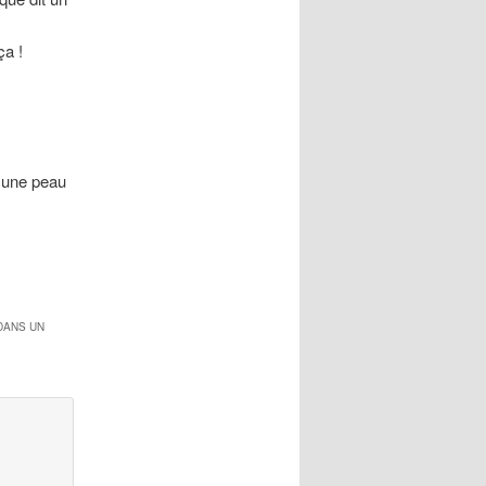
ça !
! une peau
DANS UN