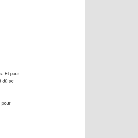
s. Et pour
t dû se
s pour