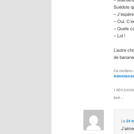
Suédois qu
– J’espère
– Oui. C’es
– Quels c
– Lol !
L’autre ch
de banane
Ce contenu 
Administrat
7 RÉFLEXION
BAR.
»
Le
24 m
J’aime