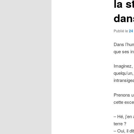
la s
dan
Publié le
24
Dans l’hum
que ses in
Imaginez, 
quelqu’un,
intransige
Prenons un
cette exce
– Hé, j’en
terre ?
– Oui, il d