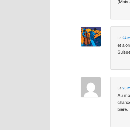
(Mais a
Le
24 m
et alo
Suisse
Le
25 m
Au moi
chance
bière.