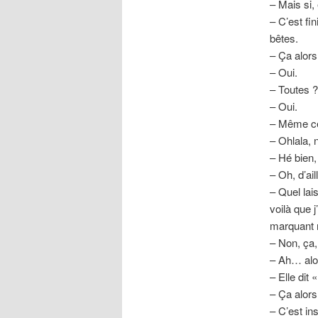
– Mais si, 
– C’est fi
bêtes.
– Ça alors
– Oui.
– Toutes ?
– Oui.
– Même cel
– Ohlala, 
– Hé bien,
– Oh, d’ai
– Quel lai
voilà que 
marquant 
– Non, ça,
– Ah… alor
– Elle dit 
– Ça alors
– C’est ins