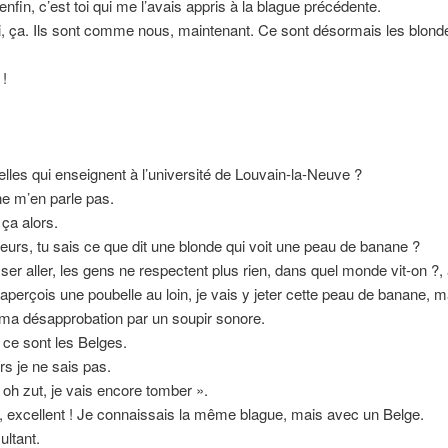
enfin, c’est toi qui me l’avais appris à la blague précédente.
ni, ça. Ils sont comme nous, maintenant. Ce sont désormais les blond
 !
les qui enseignent à l’université de Louvain-la-Neuve ?
ne m’en parle pas.
 ça alors.
lleurs, tu sais ce que dit une blonde qui voit une peau de banane ?
sser aller, les gens ne respectent plus rien, dans quel monde vit-on ?,
j’aperçois une poubelle au loin, je vais y jeter cette peau de banane, 
ma désapprobation par un soupir sonore.
 ce sont les Belges.
s je ne sais pas.
« oh zut, je vais encore tomber ».
, excellent ! Je connaissais la même blague, mais avec un Belge.
ultant.