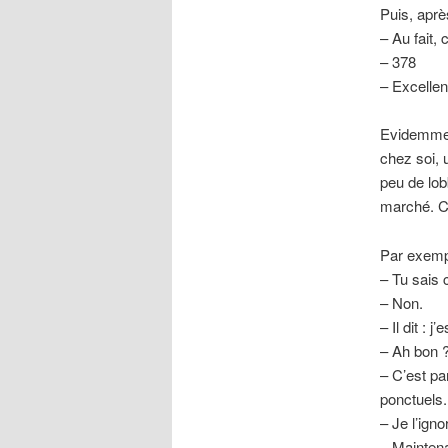
Puis, aprè
– Au fait
– 378
– Excellent
Evidemment
chez soi, 
peu de lob
marché. C’
Par exempl
– Tu sais 
– Non.
– Il dit : 
– Ah bon 
– C’est pa
ponctuels. 
– Je l’igno
– Maintena