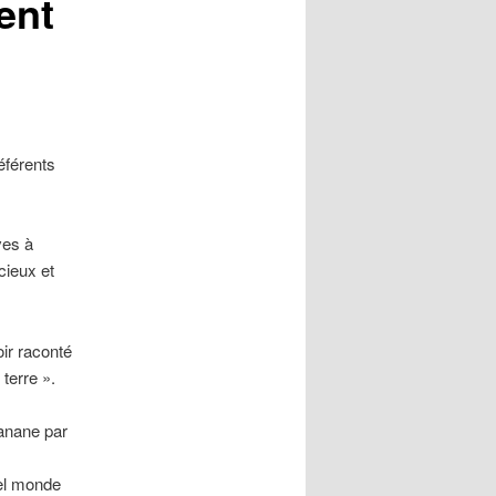
rent
éférents
ves à
cieux et
ir raconté
terre ».
banane par
uel monde