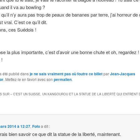
and il va au bowling ?
 qu’il n’y aura pas trop de peaux de bananes par terre, j’ai horreur de 
t vrai. C’est ce qu’il dit.
ons, ces Suédois !
ose la plus importante, c’est d’avoir une bonne chute et oh, regardez 
 !
a été publié dans
je ne sais vraiment pas où foutre ce billet
par
Jean-Jacques
or
. Mettez-le en favori avec son
permalien
.
S SUR «
C’EST UN SUISSE, UN KANGOUROU ET LA STATUE DE LA LIBERTÉ QUI ENTRENT 
ars 2014 à 12:27
,
Fofo
a dit :
rais bien savoir ce que dit la statue de la liberté, maintenant.