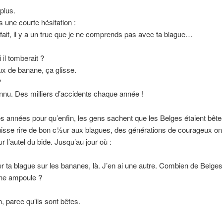
plus.
s une courte hésitation :
fait, il y a un truc que je ne comprends pas avec ta blague…
 il tomberait ?
x de banane, ça glisse.
?
nnu. Des milliers d’accidents chaque année !
 des années pour qu’enfin, les gens sachent que les Belges étaient bête
uisse rire de bon c½ur aux blagues, des générations de courageux on
ur l’autel du bide. Jusqu’au jour où :
r ta blague sur les bananes, là. J’en ai une autre. Combien de Belge
ne ampoule ?
, parce qu’ils sont bêtes.