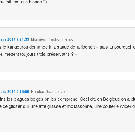
u fait, est-elle blonde ?)
ars 2014 à 21:33
,
Monsieur Prudhomme
a dit :
rs le kangourou demande à la statue de la liberté : « sais-tu pourquoi l
s mettent toujours trois préservatifs ? »
ars 2014 à 15:56
,
Nandou-Guanaco
a dit :
ns les blagues belges on les comprend. Ceci dit, en Belgique on a p
 de glisser sur une frite grasse et mollassonne, une bouteille (vide) 