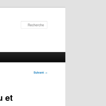
Recherche
Suivant
→
u et