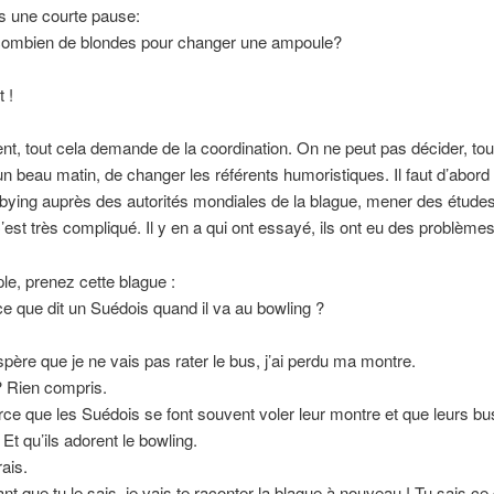
s une courte pause:
, combien de blondes pour changer une ampoule?
 !
, tout cela demande de la coordination. On ne peut pas décider, tout
un beau matin, de changer les référents humoristiques. Il faut d’abord 
bying auprès des autorités mondiales de la blague, mener des étude
est très compliqué. Il y en a qui ont essayé, ils ont eu des problèmes
e, prenez cette blague :
ce que dit un Suédois quand il va au bowling ?
j’espère que je ne vais pas rater le bus, j’ai perdu ma montre.
? Rien compris.
rce que les Suédois se font souvent voler leur montre et que leurs bu
Et qu’ils adorent le bowling.
rais.
nt que tu le sais, je vais te raconter la blague à nouveau ! Tu sais ce 