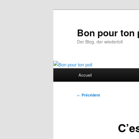
Aller
au
contenu
Bon pour ton 
principal
Der Blog, der wiederlolt
Menu
Accueil
principal
Navigation
←
Précédent
des
articles
C’e