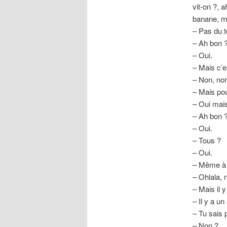
vit-on ?, a
banane, m
– Pas du to
– Ah bon 
– Oui.
– Mais c’e
– Non, non
– Mais pour
– Oui mais
– Ah bon 
– Oui.
– Tous ?
– Oui.
– Même à l
– Ohlala, 
– Mais il 
– Il y a u
– Tu sais 
– Non ?