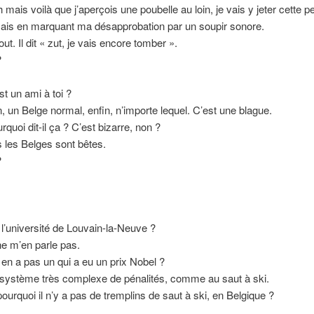
h mais voilà que j’aperçois une poubelle au loin, je vais y jeter cette 
ais en marquant ma désapprobation par un soupir sonore.
ut. Il dit « zut, je vais encore tomber ».
?
st un ami à toi ?
, un Belge normal, enfin, n’importe lequel. C’est une blague.
quoi dit-il ça ? C’est bizarre, non ?
 les Belges sont bêtes.
?
’université de Louvain-la-Neuve ?
ne m’en parle pas.
y en a pas un qui a eu un prix Nobel ?
n système très complexe de pénalités, comme au saut à ski.
pourquoi il n’y a pas de tremplins de saut à ski, en Belgique ?