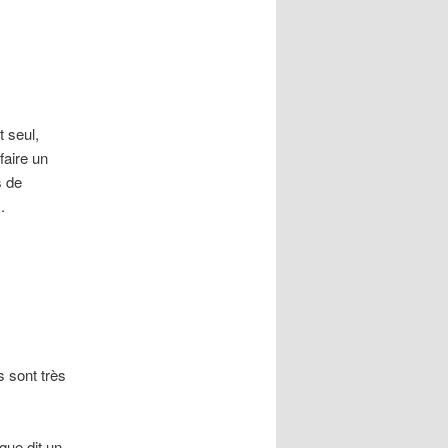
 seul,
faire un
s de
.
s sont très
que dit un