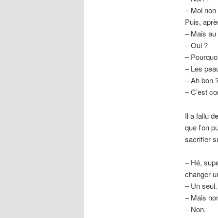
– Moi non 
Puis, aprè
– Mais au 
– Oui ?
– Pourquoi
– Les peau
– Ah bon 
– C’est co
Il a fallu
que l’on p
sacrifier s
– Hé, supe
changer u
– Un seul.
– Mais non
– Non.