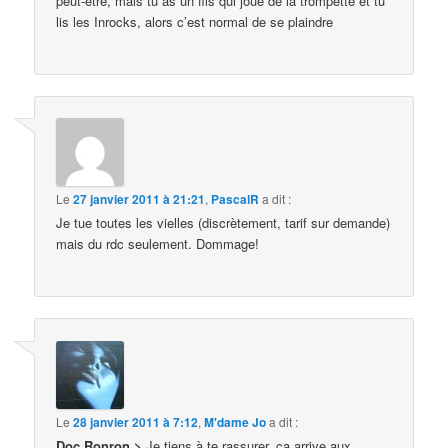
peut-être, mais tu as un fils qui joue de la trompette et tu
lis les Inrocks, alors c’est normal de se plaindre
Le
27 janvier 2011 à 21:21
,
PascalR
a dit :
Je tue toutes les vielles (discrètement, tarif sur demande)
mais du rdc seulement. Dommage!
Le
28 janvier 2011 à 7:12
,
M'dame Jo
a dit :
Doc Ronron >
Je tiens à te rassurer, ça arrive aux