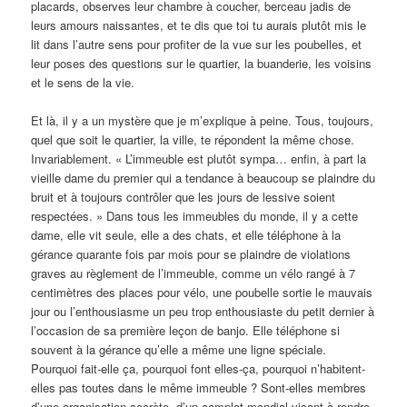
placards, observes leur chambre à coucher, berceau jadis de
leurs amours naissantes, et te dis que toi tu aurais plutôt mis le
lit dans l’autre sens pour profiter de la vue sur les poubelles, et
leur poses des questions sur le quartier, la buanderie, les voisins
et le sens de la vie.
Et là, il y a un mystère que je m’explique à peine. Tous, toujours,
quel que soit le quartier, la ville, te répondent la même chose.
Invariablement. « L’immeuble est plutôt sympa… enfin, à part la
vieille dame du premier qui a tendance à beaucoup se plaindre du
bruit et à toujours contrôler que les jours de lessive soient
respectées. » Dans tous les immeubles du monde, il y a cette
dame, elle vit seule, elle a des chats, et elle téléphone à la
gérance quarante fois par mois pour se plaindre de violations
graves au règlement de l’immeuble, comme un vélo rangé à 7
centimètres des places pour vélo, une poubelle sortie le mauvais
jour ou l’enthousiasme un peu trop enthousiaste du petit dernier à
l’occasion de sa première leçon de banjo. Elle téléphone si
souvent à la gérance qu’elle a même une ligne spéciale.
Pourquoi fait-elle ça, pourquoi font elles-ça, pourquoi n’habitent-
elles pas toutes dans le même immeuble ? Sont-elles membres
d’une organisation secrète, d’un complot mondial visant à rendre