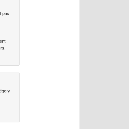
t pas
a
ent,
urs.
régory