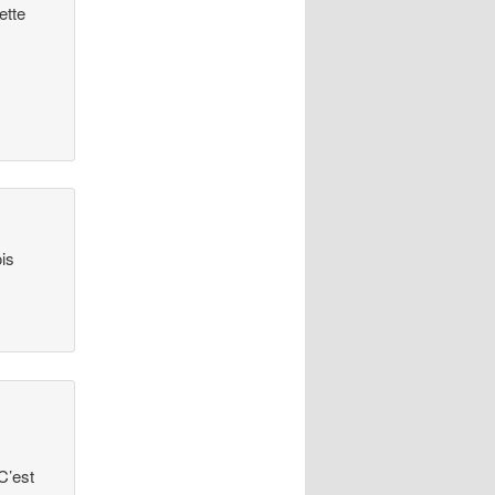
ette
ois
C’est