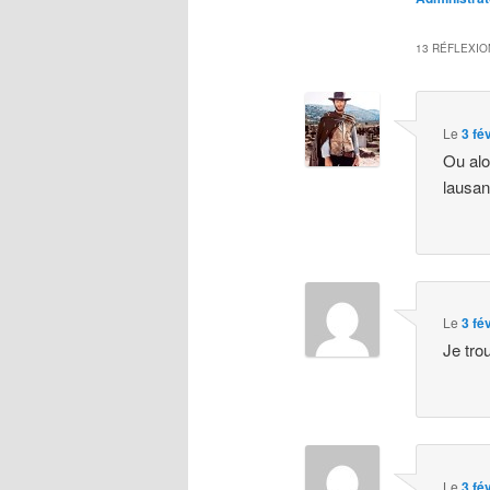
13 RÉFLEXIO
Le
3 fé
Ou alo
lausan
Le
3 fé
Je tro
Le
3 fé