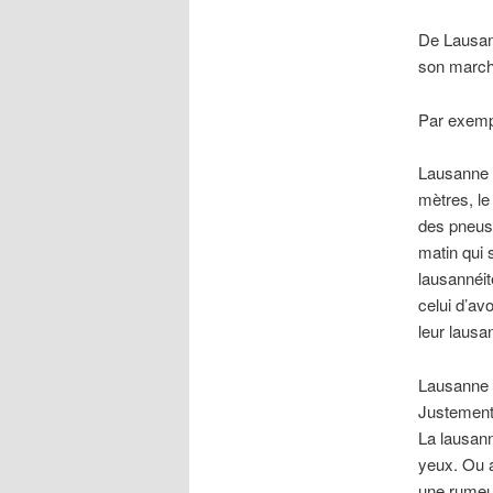
De Lausa
son marché
Par exemp
Lausanne e
mètres, le
des pneus 
matin qui 
lausannéit
celui d’av
leur lausa
Lausanne es
Justement 
La lausanné
yeux. Ou a
une rumeur