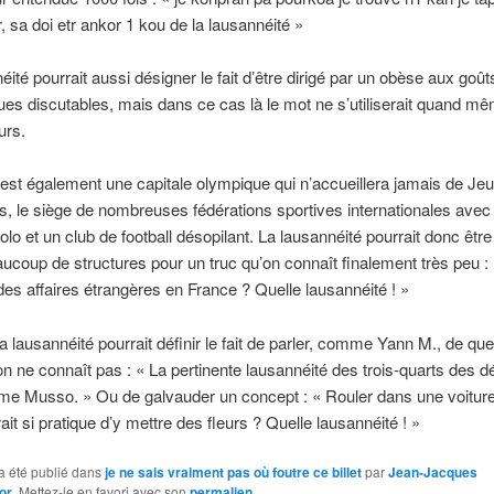
, sa doi etr ankor 1 kou de la lausannéité »
éité pourrait aussi désigner le fait d’être dirigé par un obèse aux goût
es discutables, mais dans ce cas là le mot ne s’utiliserait quand m
urs.
st également une capitale olympique qui n’accueillera jamais de Je
, le siège de nombreuses fédérations sportives internationales avec
lo et un club de football désopilant. La lausannéité pourrait donc être l
aucoup de structures pour un truc qu’on connaît finalement très peu :
des affaires étrangères en France ? Quelle lausannéité ! »
la lausannéité pourrait définir le fait de parler, comme Yann M., de qu
n ne connaît pas : « La pertinente lausannéité des trois-quarts des d
me Musso. » Ou de galvauder un concept : « Rouler dans une voiture
ait si pratique d’y mettre des fleurs ? Quelle lausannéité ! »
a été publié dans
je ne sais vraiment pas où foutre ce billet
par
Jean-Jacques
or
. Mettez-le en favori avec son
permalien
.