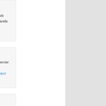
uts
reils
premier
html