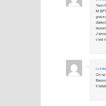
Yann M
M BPTP
grave 
dialec
lausan
J’aime
c’est r
Le
3 fé
On ne 
Basso
Il falla