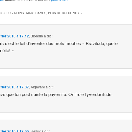
NS SUR «
MOINS D’AMALGAMES, PLUS DE DOLCE VITA
»
vrier 2010 à 17:12
,
Blondin
a dit :
rs c’est le fait d’inventer des mots moches « Bravitude, quelle
néité! »
vrier 2010 à 17:37
,
Algayani
a dit :
uve que ton post suinte la payernité. On frôle l’yverdonitude.
vrier 2010 à 17:55
,
Hellsy
a dit :