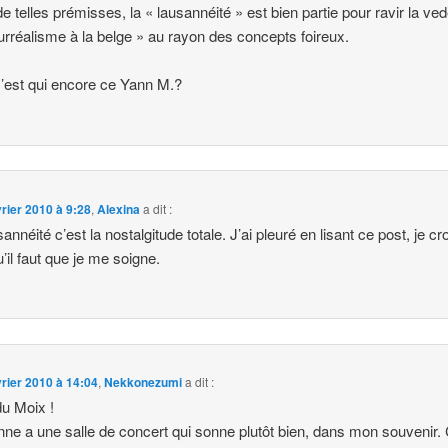
e telles prémisses, la « lausannéité » est bien partie pour ravir la ved
urréalisme à la belge » au rayon des concepts foireux.
’est qui encore ce Yann M.?
vrier 2010 à 9:28
,
Alexina
a dit :
annéité c’est la nostalgitude totale. J’ai pleuré en lisant ce post, je cr
u’il faut que je me soigne.
vrier 2010 à 14:04
,
Nekkonezumi
a dit :
du Moix !
ne a une salle de concert qui sonne plutôt bien, dans mon souvenir. 