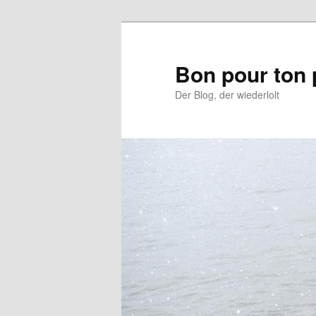
Aller
au
contenu
Bon pour ton 
principal
Der Blog, der wiederlolt