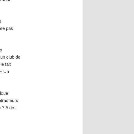
s
ême pas
ux
 un club de
e fait
 « Un
elque
étracteurs
 ? Alors