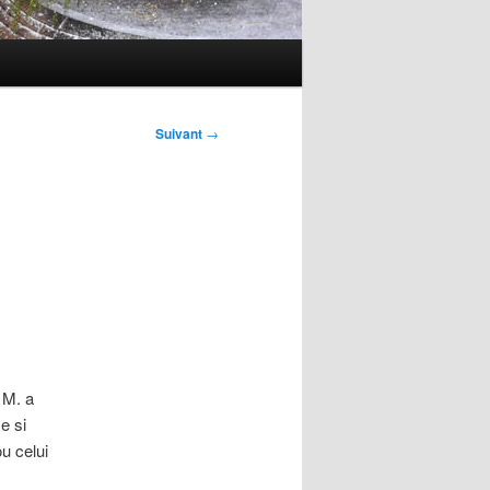
Suivant
→
 M. a
e si
ou celui