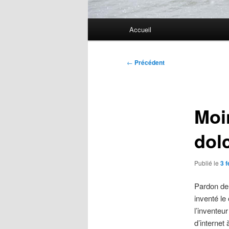
Menu
Accueil
principal
Navigation
←
Précédent
des
articles
Moi
dolc
Publié le
3 f
Pardon de 
inventé le
l’inventeu
d’internet