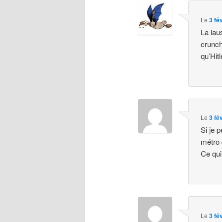
Le
3 fé
La lau
crunch
qu’Hit
Le
3 fé
Si je 
métro 
Ce qui
Le
3 fé