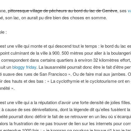
nne,
pittoresque village de pêcheurs au bord du lac de Genève
, ses
v
, son lac, on aurait pu dire bien des choses en somme.
le :
st une ville qui monte et qui descend tout le temps : le bord du lac e
 point culminant de la ville à 900. 500 mètres pour aller à la boulanger
correspondent dans certains quartiers à environ 32 kilomètres effort, 
suit un
bloggy friday
. La lausannéité pourrait donc être le fait d’être pen
é suave des rues de San Francisco ». Ou de faire mal aux jambes. O
oir des hauts et des bas : « La cyclothymie et le cyclotourisme ont 
nnéité ».
t une ville qui a la réputation d’avoir une forte densité de jolies filles
à cause de ses dénivellations, dont la légende dit qu’elles fusèlent l
ité pourrait donc définir le fait de se retrouver en un lieu où s’écarqui
lors la frustration de ne pas trouver de lien sur les internets pour cor
 entendue 1000 fois : « je konpran pa pourkoa je trouve ri1 kan je ta