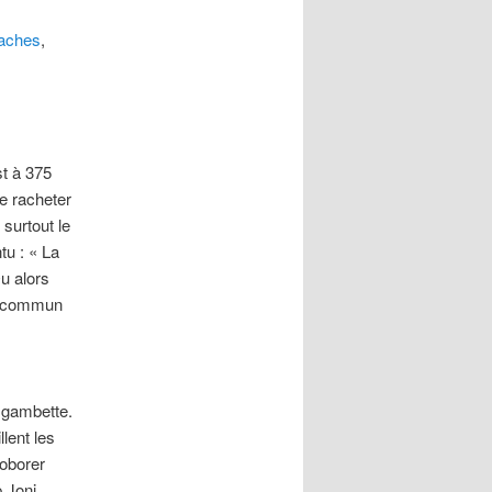
aches
,
st à 375
ie racheter
surtout le
tu : « La
u alors
en commun
.
a gambette.
llent les
roborer
p Joni