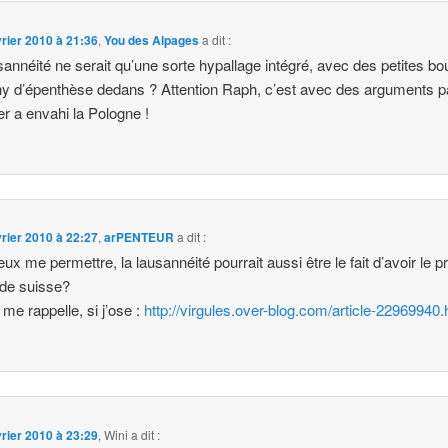
vrier 2010 à 21:36
,
You des Alpages
a dit :
sannéité ne serait qu’une sorte hypallage intégré, avec des petites bo
y d’épenthèse dedans ? Attention Raph, c’est avec des arguments pa
ler a envahi la Pologne !
vrier 2010 à 22:27
,
arPENTEUR
a dit :
peux me permettre, la lausannéité pourrait aussi être le fait d’avoir le 
de suisse?
 me rappelle, si j’ose :
http://virgules.over-blog.com/article-22969940.
vrier 2010 à 23:29
,
Wini
a dit :