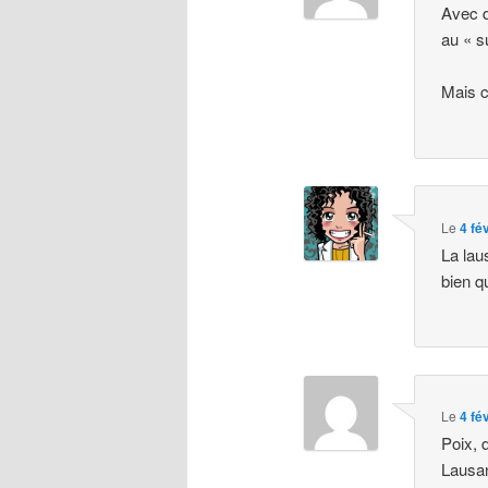
Avec d
au « s
Mais c
Le
4 fé
La laus
bien q
Le
4 fé
Poix, 
Lausan