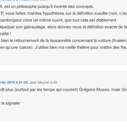
. est un philosophe puisqu’il invente des concepts.
, vous faîtes maintes hypothèses sur la définition susdite (non, c’es
pardon)pour clore (et même ouvrir, que tout cela est diablement
tique)par son galvaudage, alors donnez-nous la définition exacte de l
néité !
 bien le retournement de la lausannéité concernant la voiture (finalem
ien qu’une caisse). J’utilise bien ma vieille théière pour mettre des fle
vrier 2010 à 21:33
,
Jean Meyran
a dit :
dit plus (surtout par les temps qui courent) Grégoire Musso, mais G
it le signaler