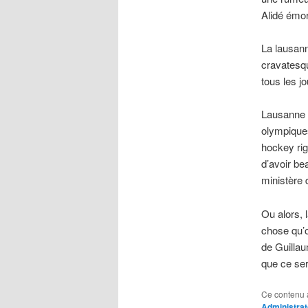
Alidé émor
La lausann
cravatesqu
tous les jo
Lausanne e
olympiques
hockey rigo
d’avoir be
ministère 
Ou alors, 
chose qu’o
de Guillau
que ce ser
Ce contenu 
Administrat