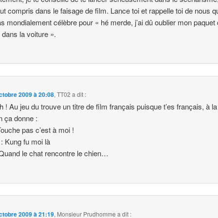
out compris dans le faisage de film. Lance toi et rappelle toi de nous 
as mondialement célèbre pour « hé merde, j’ai dû oublier mon paquet
 dans la voiture ».
ctobre 2009 à 20:08
,
TT02
a dit :
 ! Au jeu du trouve un titre de film français puisque t’es français, à la
 ça donne :
Touche pas c’est à moi !
: Kung fu moi là
 Quand le chat rencontre le chien…
ctobre 2009 à 21:19
,
Monsieur Prudhomme
a dit :