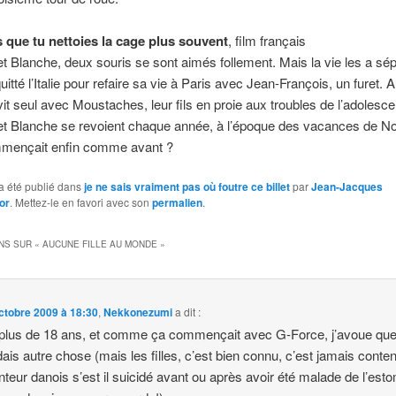
s que tu nettoies la cage plus souvent
, film français
t Blanche, deux souris se sont aimés follement. Mais la vie les a sé
itté l’Italie pour refaire sa vie à Paris avec Jean-François, un furet. A
it seul avec Moustaches, leur fils en proie aux troubles de l’adolesc
t Blanche se revoient chaque année, à l’époque des vacances de Noë
mmençait enfin comme avant ?
a été publié dans
je ne sais vraiment pas où foutre ce billet
par
Jean-Jacques
or
. Mettez-le en favori avec son
permalien
.
NS SUR «
AUCUNE FILLE AU MONDE
»
ctobre 2009 à 18:30
,
Nekkonezumi
a dit :
plus de 18 ans, et comme ça commençait avec G-Force, j’avoue qu
ndais autre chose (mais les filles, c’est bien connu, c’est jamais conten
teur danois s’est il suicidé avant ou après avoir été malade de l’est