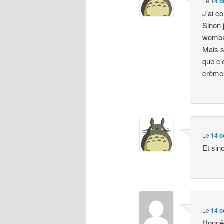
Le
14 o
J’ai co
Sinon 
wombat
Mais s
que c’
crème
Le
14 o
Et sin
Le
14 o
Honnêt