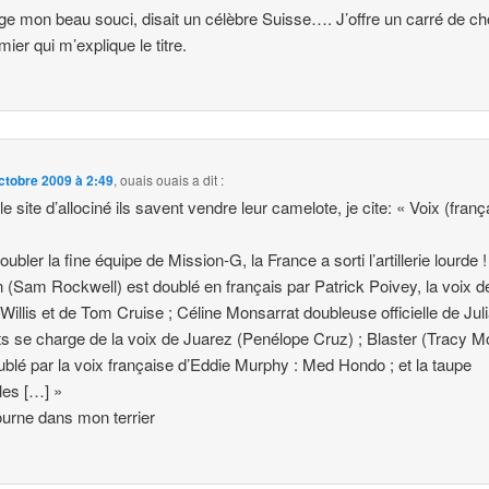
e mon beau souci, disait un célèbre Suisse…. J’offre un carré de ch
mier qui m’explique le titre.
ctobre 2009 à 2:49
,
ouais ouais
a dit :
le site d’allociné ils savent vendre leur camelote, je cite: « Voix (fran
ubler la fine équipe de Mission-G, la France a sorti l’artillerie lourde !
 (Sam Rockwell) est doublé en français par Patrick Poivey, la voix d
Willis et de Tom Cruise ; Céline Monsarrat doubleuse officielle de Jul
s se charge de la voix de Juarez (Penélope Cruz) ; Blaster (Tracy M
ublé par la voix française d’Eddie Murphy : Med Hondo ; et la taupe
les […] »
ourne dans mon terrier