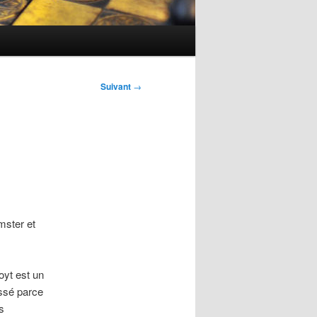
Suivant
→
mster et
oyt est un
essé parce
s