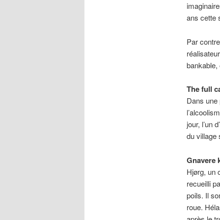
imaginaire
ans cette
Par contre
réalisateu
bankable,
The full 
Dans une p
l’alcoolis
jour, l’un
du village 
Gnavere 
Hjørg, un 
recueilli p
poils. Il 
roue. Héla
après le t