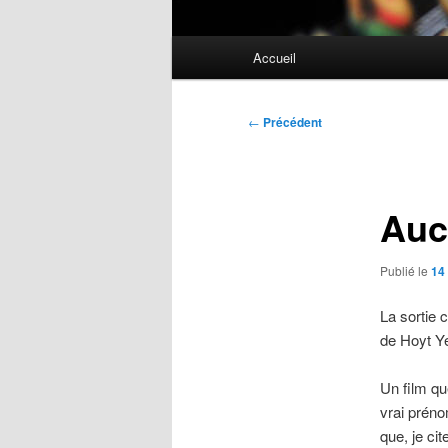
Menu
Accueil
principal
Navigation
←
Précédent
des
articles
Auc
Publié le
14
La sortie
de Hoyt Y
Un film qu
vrai préno
que, je ci