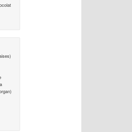
ocolat
çaises)
e
ia
organ)