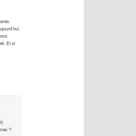
parés.
ujourd’hui,
ence.
l. Et si
e
t)
omac ?