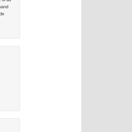
quand
 de