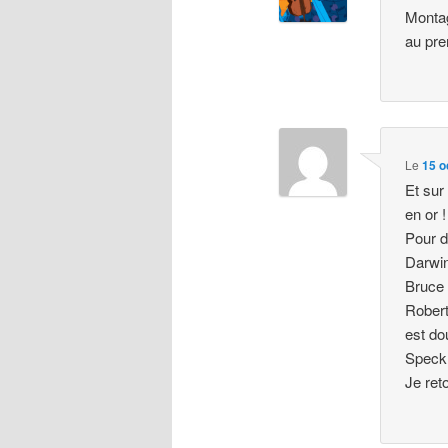
Montag
au pre
Le
15 o
Et sur 
en or !
Pour do
Darwin
Bruce 
Robert
est do
Speck
Je ret