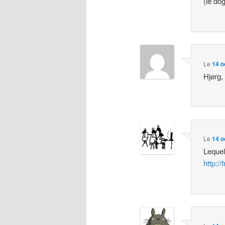
(le do
Le
14 o
Hjørg,
Le
14 o
Lequel
http:/