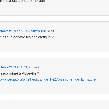
gme danois a encore mordu!)
ctobre 2009 à 18:31
,
Nekkonezumi
a dit :
 c’est un cobaye bio et diététique ?
ctobre 2009 à 18:59
,
Nitt
a dit :
 sera primé à Abbeville ?
/fr.wikipedia.org/wiki/Festival_de_l%27oiseau_et_de_la_nature