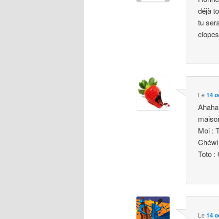
déjà t
tu ser
clopes
Le
14 o
Ahahah
maison
Moi : 
Chéwi 
Toto :
Le
14 o