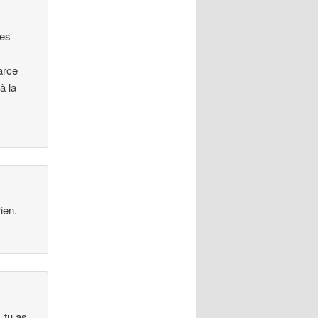
les
parce
à la
ien.
 tu as