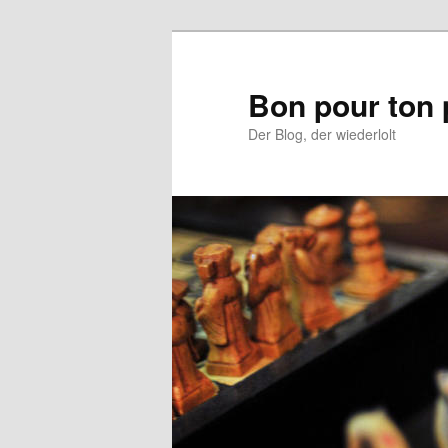
Aller
au
contenu
Bon pour ton 
principal
Der Blog, der wiederlolt