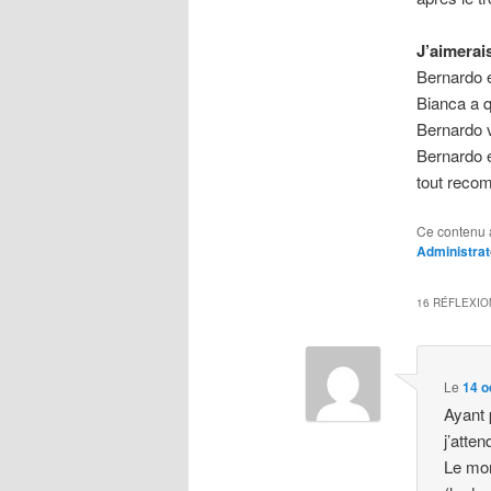
J’aimerai
Bernardo e
Bianca a qu
Bernardo v
Bernardo e
tout reco
Ce contenu 
Administrat
16 RÉFLEXIO
Le
14 o
Ayant 
j’atte
Le mon