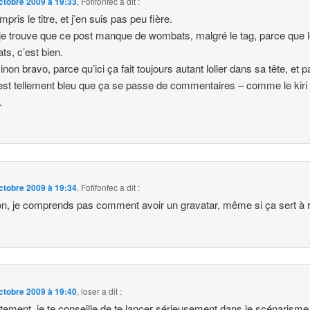
ctobre 2009 à 19:33
,
Fofifonfec
a dit :
mpris le titre, et j’en suis pas peu fière.
je trouve que ce post manque de wombats, malgré le tag, parce que 
s, c’est bien.
inon bravo, parce qu’ici ça fait toujours autant loller dans sa tête, et 
est tellement bleu que ça se passe de commentaires – comme le kiri 
.
ctobre 2009 à 19:34
,
Fofifonfec
a dit :
on, je comprends pas comment avoir un gravatar, même si ça sert à r
ctobre 2009 à 19:40
,
loser
a dit :
ement, je te conseille de te lancer sérieusement dans le scénarisme,