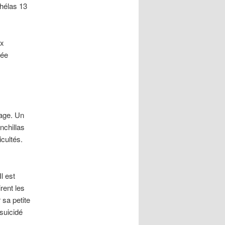
 hélas 13
ux
dée
cage. Un
nchillas
icultés.
l est
irent les
 sa petite
 suicidé