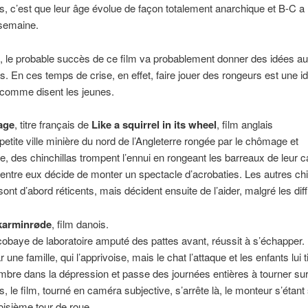
s, c’est que leur âge évolue de façon totalement anarchique et B-C a
 semaine.
, le probable succès de ce film va probablement donner des idées a
rs. En ces temps de crise, en effet, faire jouer des rongeurs est une i
 comme disent les jeunes.
cage
, titre français de
Like a squirrel in its wheel
, film anglais
etite ville minière du nord de l’Angleterre rongée par le chômage et
me, des chinchillas trompent l’ennui en rongeant les barreaux de leur 
 d’entre eux décide de monter un spectacle d’acrobaties. Les autres chi
sont d’abord réticents, mais décident ensuite de l’aider, malgré les diff
karminrøde
, film danois.
cobaye de laboratoire amputé des pattes avant, réussit à s’échapper. I
ar une famille, qui l’apprivoise, mais le chat l’attaque et les enfants lui t
sombre dans la dépression et passe des journées entières à tourner sur
s, le film, tourné en caméra subjective, s’arrête là, le monteur s’étant
roisième tour de roue.