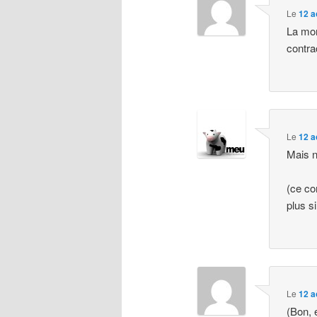
Le
12 a
La mor
contra
Le
12 a
Mais n
(ce co
plus s
Le
12 a
(Bon, e