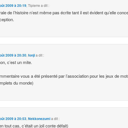
oût 2009 à 20:19
,
Tipierre
a dit :
ale de l’histoire n’est même pas écrite tant il est évident qu’elle conc
ception.
oût 2009 à 20:30
,
fonji
a dit :
on, c’est un mite.
mmentaire vous a été présenté par l’association pour les jeux de mot
implets du monde)
oût 2009 à 20:53
,
Nekkonezumi
a dit :
n tout cas, c’était un joli conte défait)