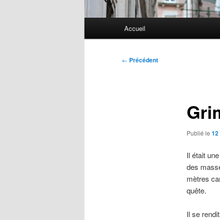
Menu
Accueil
principal
Navigation
←
Précédent
des
articles
Gri
Publié le
12
Il était u
des masses
mètres car
quête.
Il se rend