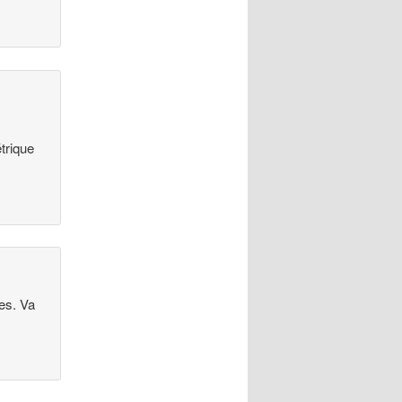
trique
es. Va