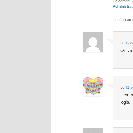
Ce contenu 
Administrat
28 RÉFLEXIO
Le
12 a
On va 
Le
12 a
Il est
logis.