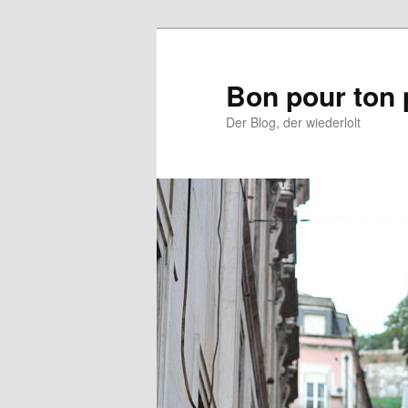
Aller
au
contenu
Bon pour ton 
principal
Der Blog, der wiederlolt