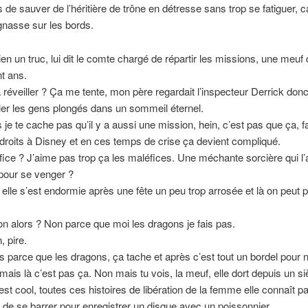
s de sauver de l’héritière de trône en détresse sans trop se fatiguer, car
gnasse sur les bords.
ien un truc, lui dit le comte chargé de répartir les missions, une meuf 
t ans.
la réveiller ? Ça me tente, mon père regardait l’inspecteur Derrick donc
ller les gens plongés dans un sommeil éternel.
s je te cache pas qu’il y a aussi une mission, hein, c’est pas que ça, f
droits à Disney et en ces temps de crise ça devient compliqué.
ice ? J’aime pas trop ça les maléfices. Une méchante sorcière qui l’
pour se venger ?
elle s’est endormie après une fête un peu trop arrosée et là on peut p
n alors ? Non parce que moi les dragons je fais pas.
, pire.
 parce que les dragons, ça tache et après c’est tout un bordel pour n
mais là c’est pas ça. Non mais tu vois, la meuf, elle dort depuis un si
est cool, toutes ces histoires de libération de la femme elle connaît pa
 de se barrer pour enregistrer un disque avec un poissonnier.