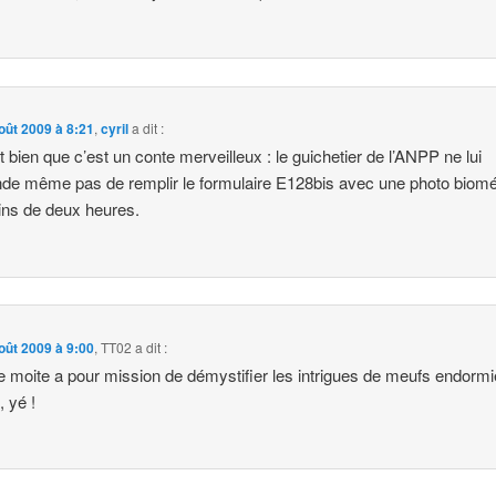
oût 2009 à 8:21
,
cyril
a dit :
t bien que c’est un conte merveilleux : le guichetier de l’ANPP ne lui
e même pas de remplir le formulaire E128bis avec une photo biomé
ns de deux heures.
oût 2009 à 9:00
,
TT02
a dit :
e moite a pour mission de démystifier les intrigues de meufs endormi
, yé !