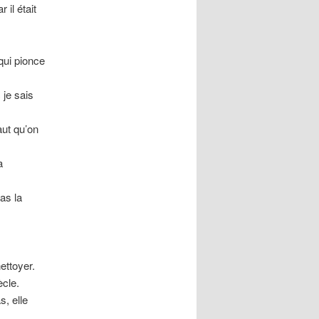
 il était
qui pionce
 je sais
aut qu’on
a
as la
ettoyer.
ècle.
s, elle