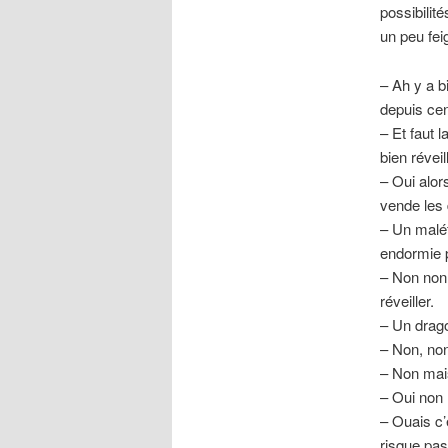
possibilité
un peu fei
– Ah y a b
depuis cen
– Et faut 
bien révei
– Oui alor
vende les 
– Un maléf
endormie 
– Non non 
réveiller.
– Un drago
– Non, non
– Non mais
– Oui non 
– Ouais c’
risque pas