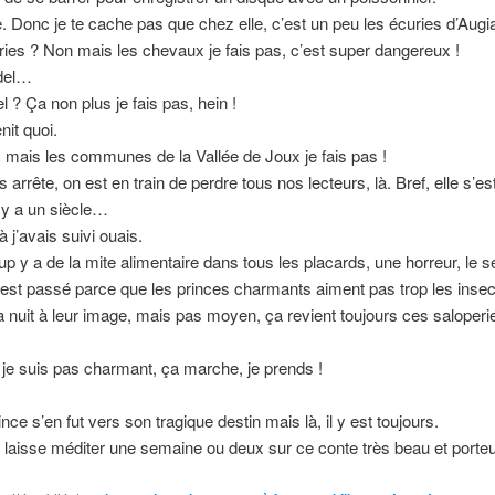
. Donc je te cache pas que chez elle, c’est un peu les écuries d’Aug
ies ? Non mais les chevaux je fais pas, c’est super dangereux !
del…
l ? Ça non plus je fais pas, hein !
nit quoi.
 mais les communes de la Vallée de Joux je fais pas !
arrête, on est en train de perdre tous nos lecteurs, là. Bref, elle s’es
 y a un siècle…
 j’avais suivi ouais.
up y a de la mite alimentaire dans tous les placards, une horreur, le s
est passé parce que les princes charmants aiment pas trop les inse
a nuit à leur image, mais pas moyen, ça revient toujours ces saloperi
je suis pas charmant, ça marche, je prends !
ince s’en fut vers son tragique destin mais là, il y est toujours.
s laisse méditer une semaine ou deux sur ce conte très beau et porteu