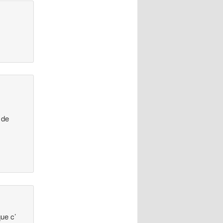
 de
que c’