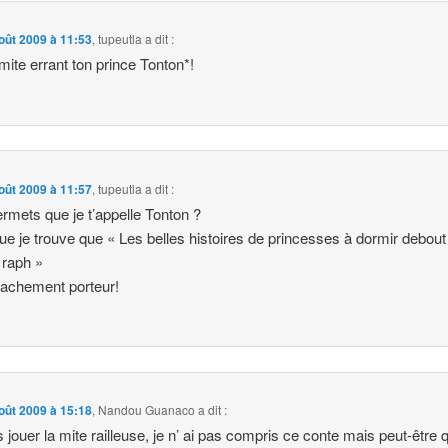
oût 2009 à 11:53
,
tupeutla
a dit :
limite errant ton prince Tonton*!
oût 2009 à 11:57
,
tupeutla
a dit :
ermets que je t’appelle Tonton ?
e je trouve que « Les belles histoires de princesses à dormir debout
e raph »
vachement porteur!
oût 2009 à 15:18
,
Nandou Guanaco
a dit :
s jouer la mite railleuse, je n’ ai pas compris ce conte mais peut-être 