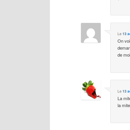
Le
13 a
On voi
demand
de moi
Le
13 a
La mit
la mite