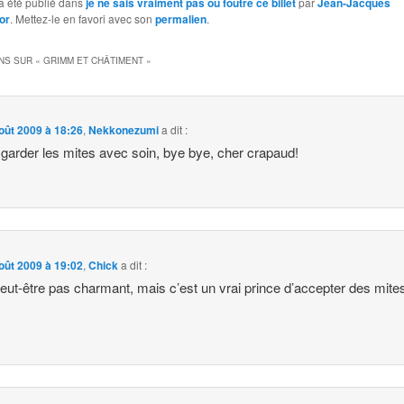
a été publié dans
je ne sais vraiment pas où foutre ce billet
par
Jean-Jacques
or
. Mettez-le en favori avec son
permalien
.
NS SUR «
GRIMM ET CHÂTIMENT
»
oût 2009 à 18:26
,
Nekkonezumi
a dit :
garder les mites avec soin, bye bye, cher crapaud!
oût 2009 à 19:02
,
Chick
a dit :
 peut-être pas charmant, mais c’est un vrai prince d’accepter des mite