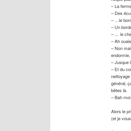
– La ferme
– Des écur
– …le bor
– Un borde
– … le che
– Ah ouais
– Non mais 
endormie,
– Jusque là
– Et du co
nettoyage 
général, ç
bêtes là.
– Bah moi 
Alors le pr
(et je vou