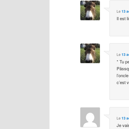
Le
13 a
Il est 
Le
13 a
* Tu p
Pässqu
l’oncl
c’est 
Le
13 a
Je vai