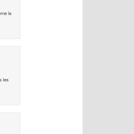
erne la
s les