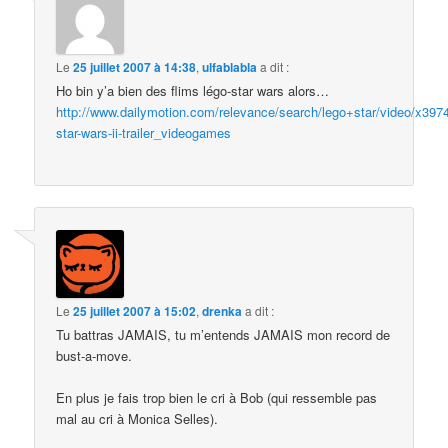
Le
25 juillet 2007 à 14:38
,
ulfablabla
a dit :
Ho bin y’a bien des flims légo-star wars alors…
http://www.dailymotion.com/relevance/search/lego+star/video/x397
star-wars-ii-trailer_videogames
Le
25 juillet 2007 à 15:02
,
drenka
a dit :
Tu battras JAMAIS, tu m’entends JAMAIS mon record de
bust-a-move.
En plus je fais trop bien le cri à Bob (qui ressemble pas
mal au cri à Monica Selles).