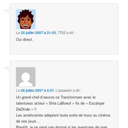
Le
25 juillet 2007 à 21:03
,
TT02
a dit :
Oui direct.
Le
26 juillet 2007 à 0:57
,
L'assassin
a dit :
Un grand chef-d’oeuvre ce Transformers avec le
talentueux acteur « Shia LaBoeuf » fis de « Escalope
DeDinde » !!
Les américaines adaptent toute sorte de trucs au cinéma
de nos jours ..
Bientôt, je ne serai pas étonné si les aventures de mes