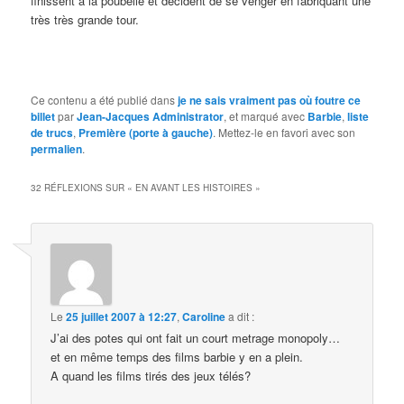
finissent à la poubelle et décident de se venger en fabriquant une
très très grande tour.
Ce contenu a été publié dans
je ne sais vraiment pas où foutre ce
billet
par
Jean-Jacques Administrator
, et marqué avec
Barbie
,
liste
de trucs
,
Première (porte à gauche)
. Mettez-le en favori avec son
permalien
.
32 RÉFLEXIONS SUR «
EN AVANT LES HISTOIRES
»
Le
25 juillet 2007 à 12:27
,
Caroline
a dit :
J’ai des potes qui ont fait un court metrage monopoly…
et en même temps des films barbie y en a plein.
A quand les films tirés des jeux télés?