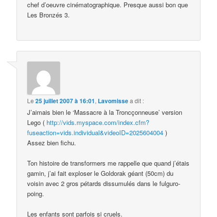
chef d’oeuvre cinématographique. Presque aussi bon que
Les Bronzés 3.
Le
25 juillet 2007 à 16:01
,
Lavomisse
a dit :
J’aimais bien le ‘Massacre à la Troncçonneuse’ version
Lego (
http://vids.myspace.com/index.cfm?
fuseaction=vids.individual&videoID=2025604004
)
Assez bien fichu.
Ton histoire de transformers me rappelle que quand j’étais
gamin, j’ai fait exploser le Goldorak géant (50cm) du
voisin avec 2 gros pétards dissumulés dans le fulguro-
poing.
Les enfants sont parfois si cruels.