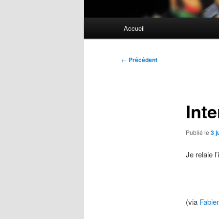
Menu
Accueil
principal
Navigation
←
Précédent
des
articles
Int
Publié le
3 j
Je relaie l
(via
Fabie