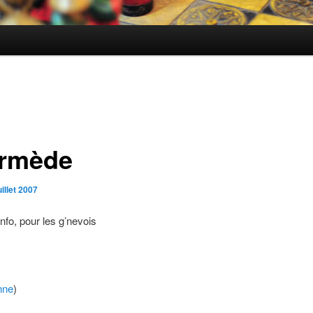
ermède
uillet 2007
’info, pour les g’nevois
nne
)