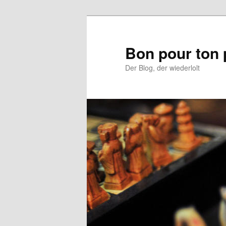
Aller
au
contenu
Bon pour ton 
principal
Der Blog, der wiederlolt