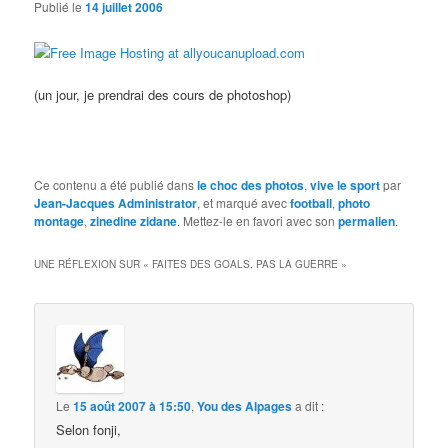
Publié le
14 juillet 2006
(un jour, je prendrai des cours de photoshop)
Ce contenu a été publié dans
le choc des photos
,
vive le sport
par
Jean-Jacques Administrator
, et marqué avec
football
,
photo
montage
,
zinedine zidane
. Mettez-le en favori avec son
permalien
.
UNE RÉFLEXION SUR «
FAITES DES GOALS, PAS LA GUERRE
»
Le
15 août 2007 à 15:50
,
You des Alpages
a dit :
Selon fonji,