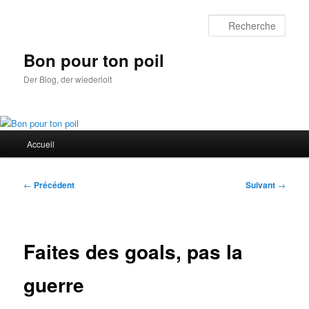
Aller
au
Rech
contenu
principal
Bon pour ton poil
Der Blog, der wiederlolt
Menu
Accueil
principal
Navigation
←
Précédent
Suivant
→
des
articles
Faites des goals, pas la
guerre