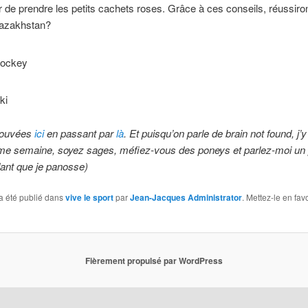
r de prendre les petits cachets roses. Grâce à ces conseils, réussiron
Kazakhstan?
rouvées
ici
en passant par
là
. Et puisqu’on parle de brain not found, j’
me semaine, soyez sages, méfiez-vous des poneys et parlez-moi un
ant que je panosse)
a été publié dans
vive le sport
par
Jean-Jacques Administrator
. Mettez-le en fav
Fièrement propulsé par WordPress