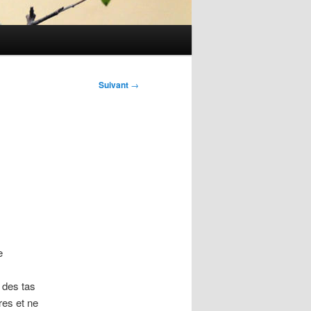
Suivant
→
e
 des tas
res et ne