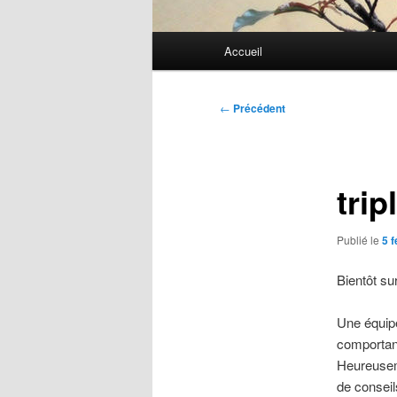
Menu
Accueil
principal
Navigation
←
Précédent
des
articles
trip
Publié le
5 f
Bientôt s
Une équip
comportant
Heureuseme
de conseil