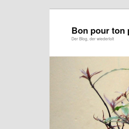
Aller
au
contenu
Bon pour ton 
principal
Der Blog, der wiederlolt