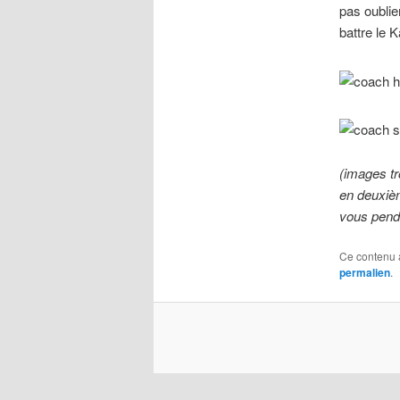
pas oublie
battre le 
(images t
en deuxiè
vous pend
Ce contenu 
permalien
.