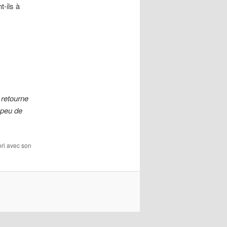
t-ils à
y retourne
 peu de
ori avec son