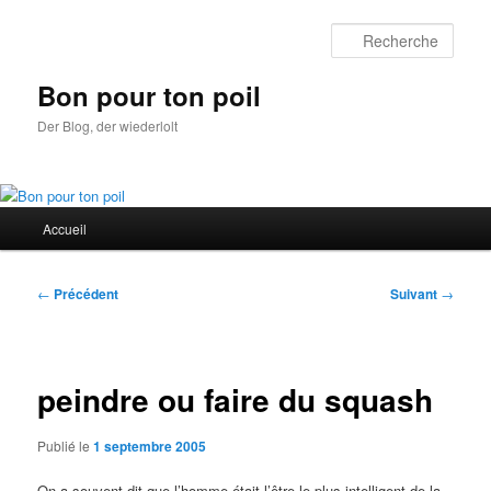
Aller
au
Rech
contenu
principal
Bon pour ton poil
Der Blog, der wiederlolt
Menu
Accueil
principal
Navigation
←
Précédent
Suivant
→
des
articles
peindre ou faire du squash
Publié le
1 septembre 2005
On a souvent dit que l’homme était l’être le plus intelligent de la