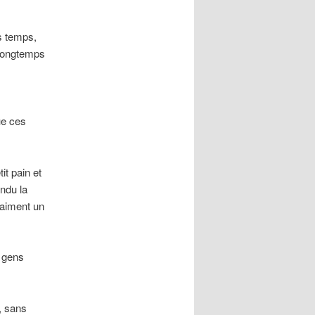
s temps,
 longtemps
ue ces
it pain et
endu la
raiment un
s gens
, sans