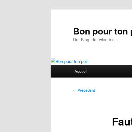
Aller
au
contenu
Bon pour ton 
principal
Der Blog, der wiederlolt
Menu
Accueil
principal
Navigation
←
Précédent
des
articles
Fau