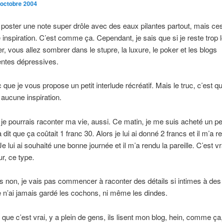
 octobre 2004
 poster une note super drôle avec des eaux pilantes partout, mais ce
e inspiration. C’est comme ça. Cependant, je sais que si je reste trop
r, vous allez sombrer dans le stupre, la luxure, le poker et les blogs
entes dépressives.
c que je vous propose un petit interlude récréatif. Mais le truc, c’est q
 aucune inspiration.
 je pourrais raconter ma vie, aussi. Ce matin, je me suis acheté un pet
 dit que ça coûtait 1 franc 30. Alors je lui ai donné 2 francs et il m’a r
e lui ai souhaité une bonne journée et il m’a rendu la pareille. C’est v
r, ce type.
 non, je vais pas commencer à raconter des détails si intimes à de
e n’ai jamais gardé les cochons, ni même les dindes.
que c’est vrai, y a plein de gens, ils lisent mon blog, hein, comme ça