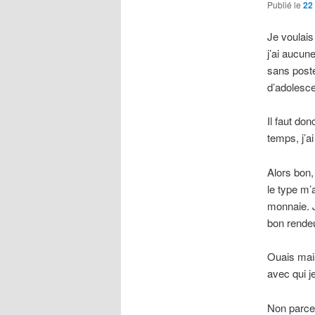
Publié le
22
Je voulais
j’ai aucun
sans poste
d’adolesc
Il faut don
temps, j’ai
Alors bon,
le type m’a
monnaie. J
bon rendeu
Ouais mais
avec qui j
Non parce 