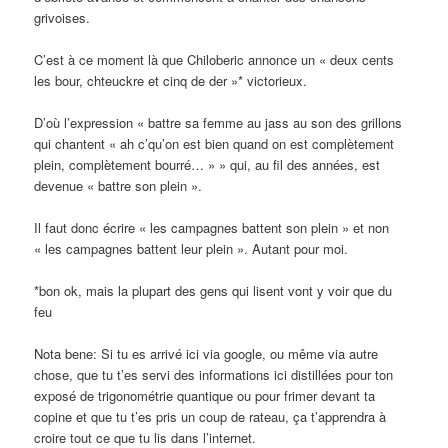
grivoises.
C’est à ce moment là que Chiloberic annonce un « deux cents
les bour, chteuckre et cinq de der »* victorieux.
D’où l’expression « battre sa femme au jass au son des grillons
qui chantent « ah c’qu’on est bien quand on est complètement
plein, complètement bourré… » » qui, au fil des années, est
devenue « battre son plein ».
Il faut donc écrire « les campagnes battent son plein » et non
« les campagnes battent leur plein ». Autant pour moi.
*bon ok, mais la plupart des gens qui lisent vont y voir que du
feu
Nota bene: Si tu es arrivé ici via google, ou même via autre
chose, que tu t’es servi des informations ici distillées pour ton
exposé de trigonométrie quantique ou pour frimer devant ta
copine et que tu t’es pris un coup de rateau, ça t’apprendra à
croire tout ce que tu lis dans l’internet.