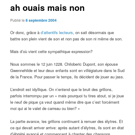
ah ouais mais non
Publié le
8 septembre 2004
Or donc, grâce à
d’attentifs lecteurs
, on sait désormais que
battre son plein vient de son et non pas de son ni même de son.
Mais d’où vient cette sympathique expression?
Nous sommes le 12 juin 1228. Chiloberic Dupont, son épouse
Gwennehilde et leur deux enfants sont en villégiature dans le Sud
de la France. Pour passer le temps, ils décident de jouer au jass.
L’endroit est idyllique. On n’entend que le bruit des grillons,
parfois interrompu par un « mais pourquoi tu tires atout, si je joue
le neuf de pique ça veut quand même dire que c’est forcément
moi qui ai le valet de carreau ou bien? »
La partie avance, les grillons continuent à remuer des élytres. Et
ce qui devait arriver arrive: après autant d’élytres, ils sont en état
d’ébriété avancé et commencent à chanter des chansons