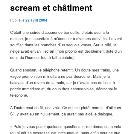
scream et châtiment
Publié le
22 avril 2004
C’était une soirée d’apparence tranquille. J’étais seul à la
maison, je m’apprétais à m’adonner à diverses activités. Le vent
soufflait dans les branches d’un sequoia voisin. Sur la télé, la
neige avait envahi l’écran (mon proprio est décidément doté d’un
sens de l’humour tout à fait aléatoire)
Quand soudain, le téléphone retentit. Un doute mes trains, une
vague prémonition m’incita à ne pas décrocher. Mais je la
balayais d’un revers de la main, car je n’avais pas de balai à
portée immédiate et, du coup droit service-volée, décrochai le
téléphone.
A l’autre bout du fil, une voix. Ce qui est plutôt normal, d’ailleurs.
S’il y avait eu un hululement, ça aurait pas aidé le dialogue.
« Puis-je vous poser quelques questions », me demanda la voix
(ou plutôt sa possesseuse, présumai-je, mais enfin pour ce que