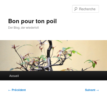
Aller
au
Rech
contenu
principal
Bon pour ton poil
Der Blog, der wiederlolt
Menu
Accueil
principal
Navigation
←
Précédent
Suivant
→
des
articles