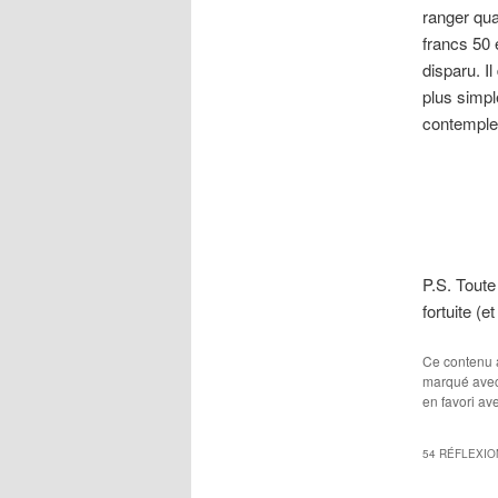
ranger qua
francs 50 
disparu. Il
plus simpl
contemple 
P.S. Toute
fortuite (
Ce contenu 
marqué ave
en favori av
54 RÉFLEXIO