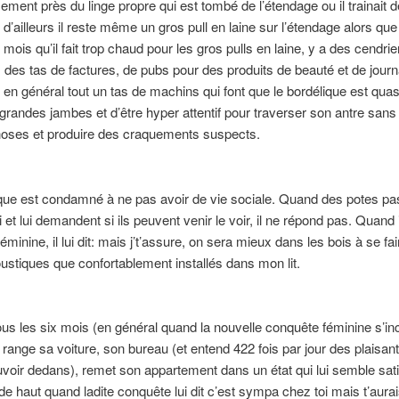
ment près du linge propre qui est tombé de l’étendage ou il trainait d
d’ailleurs il reste même un gros pull en laine sur l’étendage alors que 
mois qu’il fait trop chaud pour les gros pulls en laine, y a des cendrie
 des tas de factures, de pubs pour des produits de beauté et de jour
et en général tout un tas de machins qui font que le bordélique est quas
 grandes jambes et d’être hyper attentif pour traverser son antre san
hoses et produire des craquements suspects.
que est condamné à ne pas avoir de vie sociale. Quand des potes pa
 et lui demandent si ils peuvent venir le voir, il ne répond pas. Quand i
minine, il lui dit: mais j’t’assure, on sera mieux dans les bois à se fai
ustiques que confortablement installés dans mon lit.
ous les six mois (en général quand la nouvelle conquête féminine s’inc
 range sa voiture, son bureau (et entend 422 fois par jour des plaisan
uvoir dedans), remet son appartement dans un état qui lui semble sati
de haut quand ladite conquête lui dit c’est sympa chez toi mais t’aura