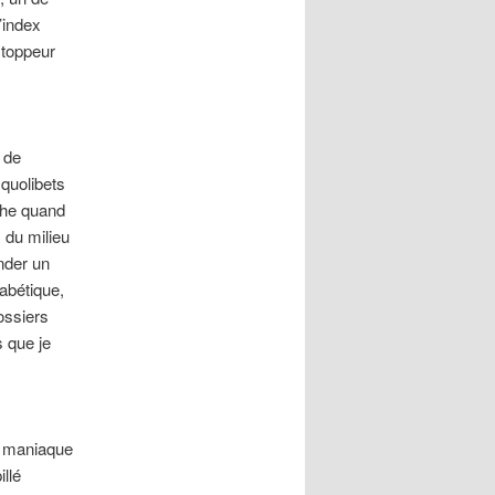
’index
stoppeur
 de
 quolibets
che quand
s du milieu
nder un
habétique,
dossiers
s que je
le maniaque
illé