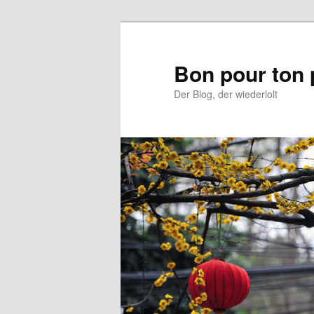
Aller
au
contenu
Bon pour ton 
principal
Der Blog, der wiederlolt