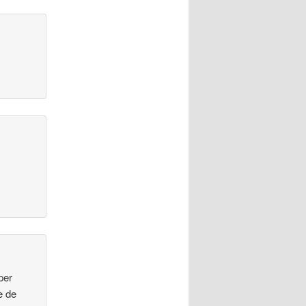
per
e de