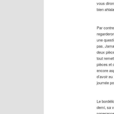
vous diron
bien ahlal
Par contre
regarderon
une questi
pas. Jama
deux pièce
tout remet
pièces et 
encore asp
d’avoir eu
journée po
Le bordéli
demi, sa v
paperasse