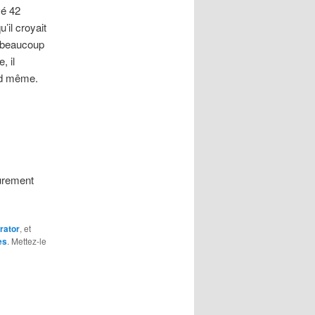
vé 42
’il croyait
st beaucoup
, il
and même.
purement
rator
, et
es
. Mettez-le