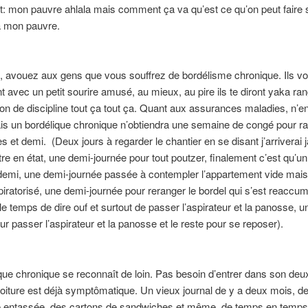
t: mon pauvre ahlala mais comment ça va qu’est ce qu’on peut faire s
a mon pauvre.
, avouez aux gens que vous souffrez de bordélisme chronique. Ils v
t avec un petit sourire amusé, au mieux, au pire ils te diront yaka ran
on de discipline tout ça tout ça. Quant aux assurances maladies, n’e
is un bordélique chronique n’obtiendra une semaine de congé pour r
s et demi. (Deux jours à regarder le chantier en se disant j’arriverai 
tre en état, une demi-journée pour tout poutzer, finalement c’est qu’u
demi, une demi-journée passée à contempler l’appartement vide mai
iratorisé, une demi-journée pour reranger le bordel qui s’est reaccu
 le temps de dire ouf et surtout de passer l’aspirateur et la panosse, u
ur passer l’aspirateur et la panosse et le reste pour se reposer).
que chronique se reconnaît de loin. Pas besoin d’entrer dans son deu
oiture est déjà symptômatique. Un vieux journal de y a deux mois, de
 entassée, des cartons de sandwiches et même, de temps en temps