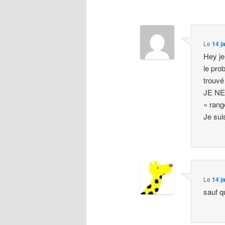
Navigation
des
commentaires
Le
14 j
Hey je
le pro
trouvé
JE NE 
« rang
Je sui
Le
14 j
sauf qu