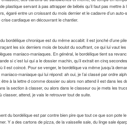
de plastique servant à pas attrapper de bébés qu’il faut pas mettre à l
urs, égaré entre un croissant du mois dernier et le cadavre d’un auto-
 crise cardiaque en découvrant le chantier.
du bordélique chronique est du même accabit: il est jonché d’une pile
raçant les six derniers mois de boulot du souffrant, ce qui lui vaut les
lègues maniaco-maniaques. En général, le bordélique tient sa revan
ande si c’est lui qui a le dossier machin, qu’il extrait en cinq seconde
 où il est coincé. Pour se venger, le bordélique va même jusqu’à dema
 maniaco-maniaque qui lui répond: ah oui, je l’ai classé par ordre alp
it être à la lettre d comme dossier ou alors non attend il est dans les 
ns la section à classer, ou alors dans le classeur ou je mets les truc
 classer, attend, je vais le retrouver tout de suite.
ent du bordélique est par contre bien pire que tout ce que son pote 
ner. Y a des cartons de pizza, de la vaisselle sale, du linge sale éparp