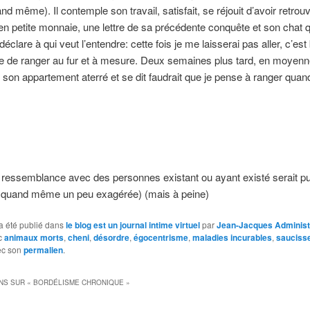
nd même). Il contemple son travail, satisfait, se réjouit d’avoir retrou
en petite monnaie, une lettre de sa précédente conquête et son chat qu
 déclare à qui veut l’entendre: cette fois je me laisserai pas aller, c’e
e de ranger au fur et à mesure. Deux semaines plus tard, en moyenne
son appartement aterré et se dit faudrait que je pense à ranger qu
 ressemblance avec des personnes existant ou ayant existé serait 
et quand même un peu exagérée) (mais à peine)
a été publié dans
le blog est un journal intime virtuel
par
Jean-Jacques Administ
c
animaux morts
,
cheni
,
désordre
,
égocentrisme
,
maladies incurables
,
sauciss
ec son
permalien
.
NS SUR «
BORDÉLISME CHRONIQUE
»