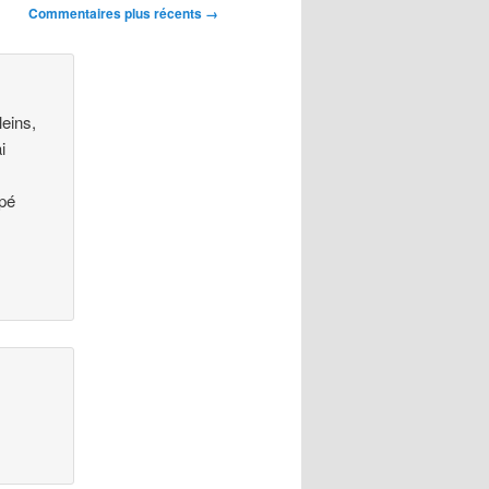
Commentaires plus récents →
leins,
i
ppé