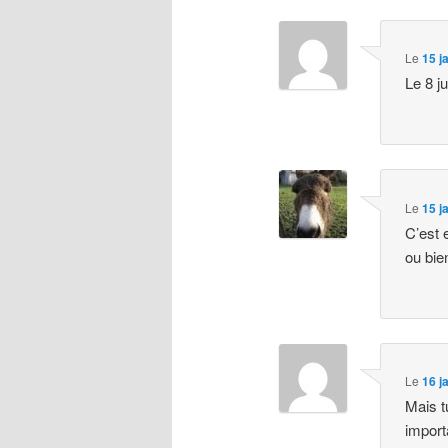
Le
15 j
Le 8 ju
Le
15 j
C’est 
ou bie
Le
16 j
Mais t
import