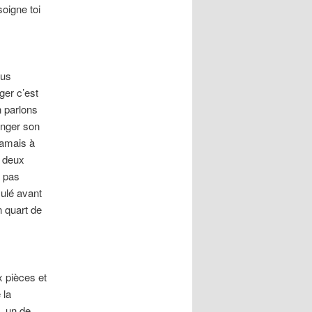
oigne toi
ous
ger c’est
n parlons
anger son
jamais à
n deux
s pas
mulé avant
n quart de
x pièces et
 la
, un de