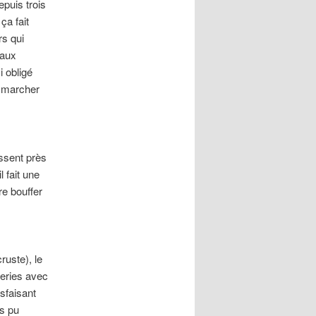
epuis trois
ça fait
rs qui
naux
i obligé
s marcher
ssent près
l fait une
re bouffer
ruste), le
teries avec
sfaisant
is pu