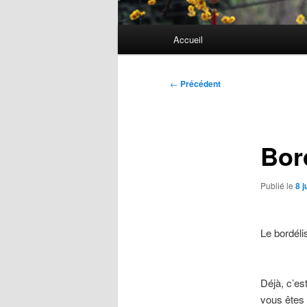
Menu
Accueil
principal
Navigation
←
Précédent
des
articles
Bor
Publié le
8 j
Le bordéli
Déjà, c’es
vous êtes 