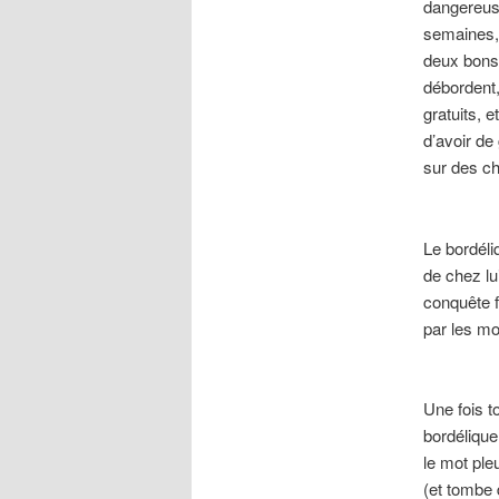
dangereuse
semaines, 
deux bons 
débordent,
gratuits, 
d’avoir de
sur des c
Le bordéli
de chez lui
conquête fé
par les mo
Une fois t
bordélique
le mot ple
(et tombe 