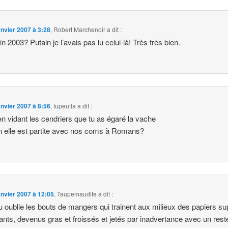
anvier 2007 à 3:28
,
Robert Marchenoir
a dit :
in 2003? Putain je l’avais pas lu celui-là! Très très bien.
anvier 2007 à 8:56
,
tupeutla
a dit :
en vidant les cendriers que tu as égaré la vache
n elle est partite avec nos coms à Romans?
anvier 2007 à 12:05
,
Taupemaudite
a dit :
u oublie les bouts de mangers qui trainent aux milieux des papiers su
ants, devenus gras et froissés et jetés par inadvertance avec un rest