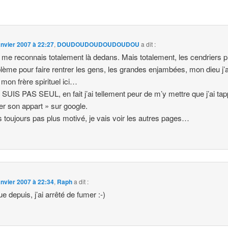
anvier 2007 à 22:27
,
DOUDOUDOUDOUDOUDOU
a dit :
 me reconnais totalement là dedans. Mais totalement, les cendriers p
blème pour faire rentrer les gens, les grandes enjambées, mon dieu j’a
 mon frère spirituel ici…
SUIS PAS SEUL, en fait j’ai tellement peur de m’y mettre que j’ai ta
er son appart » sur google.
s toujours pas plus motivé, je vais voir les autres pages…
anvier 2007 à 22:34
,
Raph
a dit :
e depuis, j’ai arrêté de fumer :-)