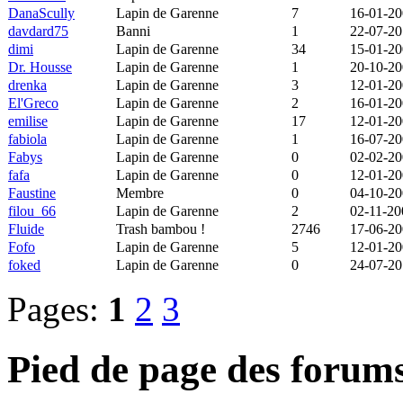
DanaScully
Lapin de Garenne
7
16-01-2
davdard75
Banni
1
22-07-2
dimi
Lapin de Garenne
34
15-01-2
Dr. Housse
Lapin de Garenne
1
20-10-2
drenka
Lapin de Garenne
3
12-01-2
El'Greco
Lapin de Garenne
2
16-01-2
emilise
Lapin de Garenne
17
12-01-2
fabiola
Lapin de Garenne
1
16-07-2
Fabys
Lapin de Garenne
0
02-02-2
fafa
Lapin de Garenne
0
12-01-2
Faustine
Membre
0
04-10-2
filou_66
Lapin de Garenne
2
02-11-20
Fluide
Trash bambou !
2746
17-06-2
Fofo
Lapin de Garenne
5
12-01-2
foked
Lapin de Garenne
0
24-07-2
Pages:
1
2
3
Pied de page des forum