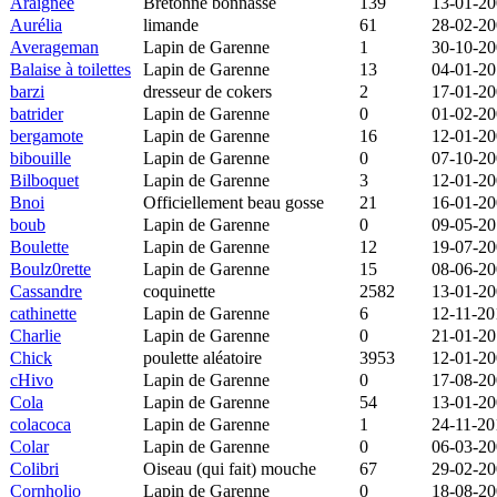
Araignée
Bretonne bonnasse
139
13-01-2
Aurélia
limande
61
28-02-2
Averageman
Lapin de Garenne
1
30-10-2
Balaise à toilettes
Lapin de Garenne
13
04-01-2
barzi
dresseur de cokers
2
17-01-2
batrider
Lapin de Garenne
0
01-02-2
bergamote
Lapin de Garenne
16
12-01-2
bibouille
Lapin de Garenne
0
07-10-2
Bilboquet
Lapin de Garenne
3
12-01-2
Bnoi
Officiellement beau gosse
21
16-01-2
boub
Lapin de Garenne
0
09-05-2
Boulette
Lapin de Garenne
12
19-07-2
Boulz0rette
Lapin de Garenne
15
08-06-2
Cassandre
coquinette
2582
13-01-2
cathinette
Lapin de Garenne
6
12-11-20
Charlie
Lapin de Garenne
0
21-01-20
Chick
poulette aléatoire
3953
12-01-2
cHivo
Lapin de Garenne
0
17-08-2
Cola
Lapin de Garenne
54
13-01-2
colacoca
Lapin de Garenne
1
24-11-20
Colar
Lapin de Garenne
0
06-03-2
Colibri
Oiseau (qui fait) mouche
67
29-02-2
Cornholio
Lapin de Garenne
0
18-08-2