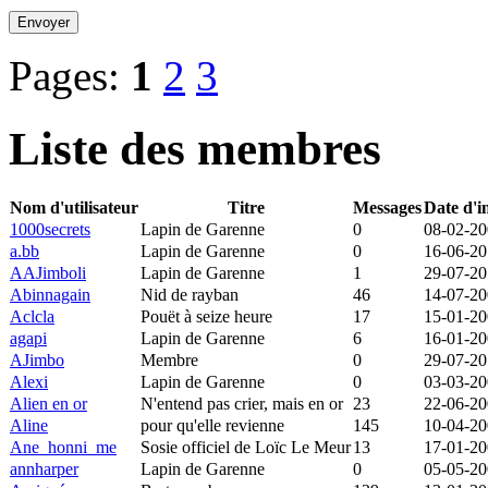
Pages:
1
2
3
Liste des membres
Nom d'utilisateur
Titre
Messages
Date d'i
1000secrets
Lapin de Garenne
0
08-02-2
a.bb
Lapin de Garenne
0
16-06-20
AAJimboli
Lapin de Garenne
1
29-07-2
Abinnagain
Nid de rayban
46
14-07-2
Aclcla
Pouët à seize heure
17
15-01-2
agapi
Lapin de Garenne
6
16-01-2
AJimbo
Membre
0
29-07-2
Alexi
Lapin de Garenne
0
03-03-2
Alien en or
N'entend pas crier, mais en or
23
22-06-2
Aline
pour qu'elle revienne
145
10-04-2
Ane_honni_me
Sosie officiel de Loïc Le Meur
13
17-01-2
annharper
Lapin de Garenne
0
05-05-2