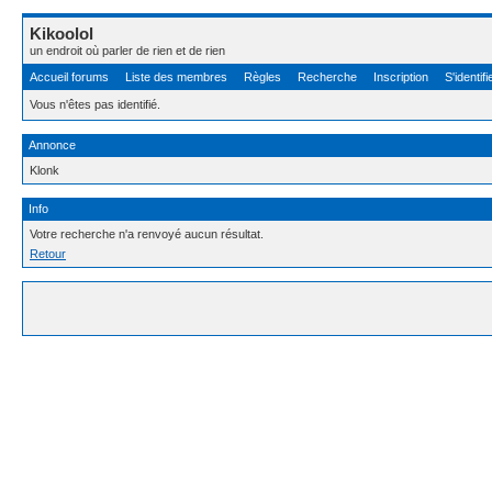
Kikoolol
un endroit où parler de rien et de rien
Accueil forums
Liste des membres
Règles
Recherche
Inscription
S'identifi
Vous n'êtes pas identifié.
Annonce
Klonk
Info
Votre recherche n'a renvoyé aucun résultat.
Retour