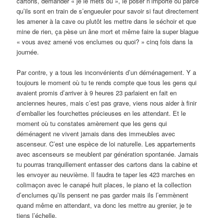
cartons, demander « je le mets où », le poser n’importe où parce
qu’ils sont en train de s’engueuler pour savoir si faut directement
les amener à la cave ou plutôt les mettre dans le séchoir et que
mine de rien, ça pèse un âne mort et même faire la super blague
« vous avez amené vos enclumes ou quoi? » cinq fois dans la
journée.
Par contre, y a tous les inconvénients d’un déménagement. Y a
toujours le moment où tu te rends compte que tous les gens qui
avaient promis d’arriver à 9 heures 23 parlaient en fait en
anciennes heures, mais c’est pas grave, viens nous aider à finir
d’emballer les fourchettes précieuses en les attendant. Et le
moment où tu constates amèrement que les gens qui
déménagent ne vivent jamais dans des immeubles avec
ascenseur. C’est une espèce de loi naturelle. Les appartements
avec ascenseurs se meublent par génération spontanée. Jamais
tu pourras tranquillement entasser des cartons dans la cabine et
les envoyer au neuvième. Il faudra te taper les 423 marches en
colimaçon avec le canapé huit places, le piano et la collection
d’enclumes qu’ils pensent ne pas garder mais ils l’emmènent
quand même en attendant, va donc les mettre au grenier, je te
tiens l’échelle.