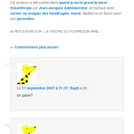
Ce contenu a été publié dans
quand je serai grand je serai
misanthrope
par
Jean-Jacques Administrator
, et marqué avec
carton
,
se moquer des handicapés
,
tourte
. Mettez-le en favori avec
son
permalien
.
66 RÉFLEXIONS SUR «
LA THÉORIE DU VILEBREQUIN PANÉ
»
Navigation
← Commentaire plus ancien
des
commentaires
Le
11 septembre 2007 à 21:27
,
Raph
a dit :
on parie?